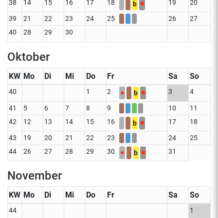
38
14
15
16
17
18
19
20
■
b
39
21
22
23
24
25
26
27
40
28
29
30
Oktober
KW
Mo
Di
Mi
Do
Fr
Sa
So
40
1
2
3
4
●
■
b
41
5
6
7
8
9
10
11
42
12
13
14
15
16
17
18
■
b
43
19
20
21
22
23
24
25
44
26
27
28
29
30
31
●
■
b
November
KW
Mo
Di
Mi
Do
Fr
Sa
So
44
1