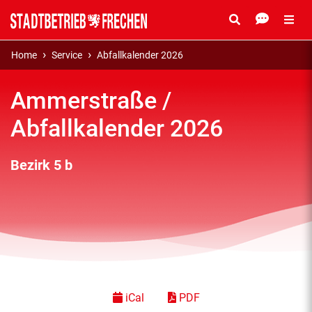
Home
Service
Abfallkalender 2026
Ammerstraße /
Abfallkalender 2026
Bezirk 5 b
iCal
PDF