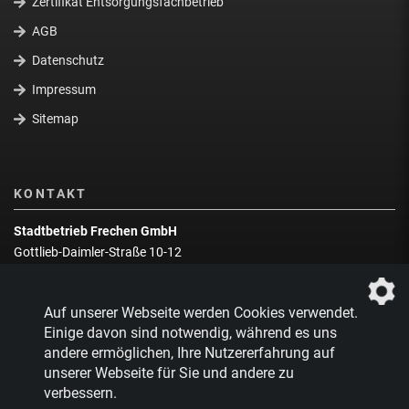
Zertifikat Entsorgungsfachbetrieb
AGB
Datenschutz
Impressum
Sitemap
KONTAKT
Stadtbetrieb Frechen GmbH
Gottlieb-Daimler-Straße 10-12
50226 Frechen
Wegbeschreibung
Auf unserer Webseite werden Cookies verwendet.
Zentrale:
02234 9217-0
Einige davon sind notwendig, während es uns
andere ermöglichen, Ihre Nutzererfahrung auf
Abfallberatung:
02234 9217-17
unserer Webseite für Sie und andere zu
verbessern.