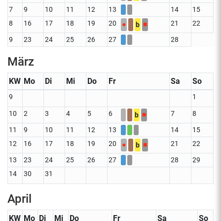
7
9
10
11
12
13
14
15
8
16
17
18
19
20
21
22
●
■
b
9
23
24
25
26
27
28
März
KW
Mo
Di
Mi
Do
Fr
Sa
So
9
1
10
2
3
4
5
6
7
8
■
b
11
9
10
11
12
13
14
15
12
16
17
18
19
20
21
22
●
■
b
13
23
24
25
26
27
28
29
14
30
31
April
KW
Mo
Di
Mi
Do
Fr
Sa
So