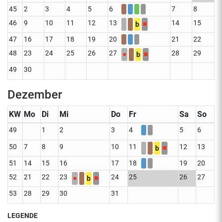
45
2
3
4
5
6
7
8
46
9
10
11
12
13
14
15
■
b
47
16
17
18
19
20
21
22
48
23
24
25
26
27
28
29
●
■
b
49
30
Dezember
KW
Mo
Di
Mi
Do
Fr
Sa
So
49
1
2
3
4
5
6
50
7
8
9
10
11
12
13
■
b
51
14
15
16
17
18
19
20
52
21
22
23
24
25
26
27
●
■
b
53
28
29
30
31
LEGENDE