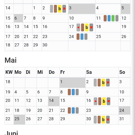
14
1
2
3
4
5
■
b
15
6
7
8
9
10
11
12
16
13
14
15
16
17
18
19
●
■
b
17
20
21
22
23
24
25
26
18
27
28
29
30
Mai
KW
Mo
Di
Mi
Do
Fr
Sa
So
18
1
2
3
■
b
19
4
5
6
7
8
9
10
20
11
12
13
14
15
16
17
●
■
b
21
18
19
20
21
22
23
24
22
25
26
27
28
29
30
31
■
b
Juni