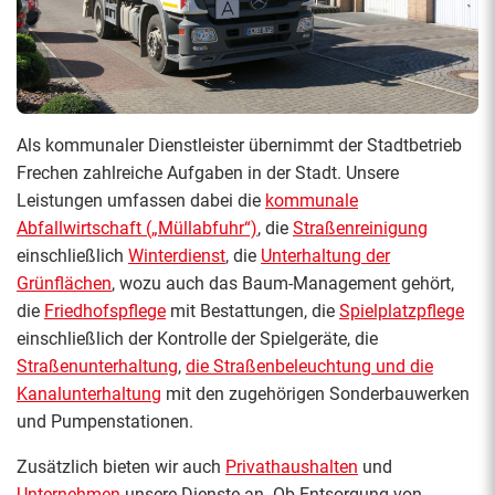
Als kommunaler Dienstleister übernimmt der Stadtbetrieb
Frechen zahlreiche Aufgaben in der Stadt. Unsere
Leistungen umfassen dabei die
kommunale
Abfallwirtschaft („Müllabfuhr“)
, die
Straßenreinigung
einschließlich
Winterdienst
, die
Unterhaltung der
Grünflächen
, wozu auch das Baum-Management gehört,
die
Friedhofspflege
mit Bestattungen, die
Spielplatzpflege
einschließlich der Kontrolle der Spielgeräte, die
Straßenunterhaltung
,
die Straßenbeleuchtung und die
Kanalunterhaltung
mit den zugehörigen Sonderbauwerken
und Pumpenstationen.
Zusätzlich bieten wir auch
Privathaushalten
und
Unternehmen
unsere Dienste an. Ob Entsorgung von