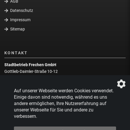
AGB
Datenschutz
Impressum
Sitemap
KONTAKT
Stadtbetrieb Frechen GmbH
Gottlieb-Daimler-Straße 10-12
50226 Frechen
Wegbeschreibung
Auf unserer Webseite werden Cookies verwendet.
Zentrale:
02234 9217-0
Einige davon sind notwendig, während es uns
andere ermöglichen, Ihre Nutzererfahrung auf
Abfallberatung:
02234 9217-17
unserer Webseite für Sie und andere zu
verbessern.