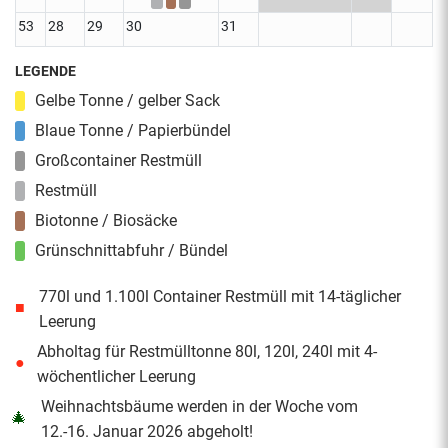
53
28
29
30
31
LEGENDE
Gelbe Tonne / gelber Sack
Blaue Tonne / Papierbündel
Großcontainer Restmüll
Restmüll
Biotonne / Biosäcke
Grünschnittabfuhr / Bündel
770l und 1.100l Container Restmüll mit 14-täglicher
■
Leerung
Abholtag für Restmülltonne 80l, 120l, 240l mit 4-
●
wöchentlicher Leerung
Weihnachtsbäume werden in der Woche vom
🎄
12.-16. Januar 2026 abgeholt!