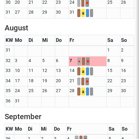
30
20
21
22
23
24
25
26
■
31
27
28
29
30
31
a
August
KW
Mo
Di
Mi
Do
Fr
Sa
So
31
1
2
32
3
4
5
6
7
8
9
●
■
33
10
11
12
13
14
15
16
a
34
17
18
19
20
21
22
23
■
35
24
25
26
27
28
29
30
a
36
31
September
KW
Mo
Di
Mi
Do
Fr
Sa
So
36
1
2
3
4
5
6