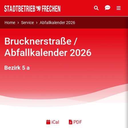
Home
Service
Abfallkalender 2026
Brucknerstraße /
Abfallkalender 2026
Bezirk 5 a
iCal
PDF