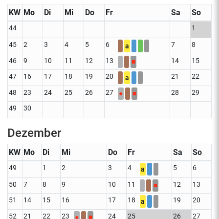
KW
Mo
Di
Mi
Do
Fr
Sa
So
44
1
45
2
3
4
5
6
7
8
a
46
9
10
11
12
13
14
15
■
47
16
17
18
19
20
21
22
a
48
23
24
25
26
27
28
29
●
■
49
30
Dezember
KW
Mo
Di
Mi
Do
Fr
Sa
So
49
1
2
3
4
5
6
a
50
7
8
9
10
11
12
13
■
51
14
15
16
17
18
19
20
a
52
21
22
23
24
25
26
27
●
■