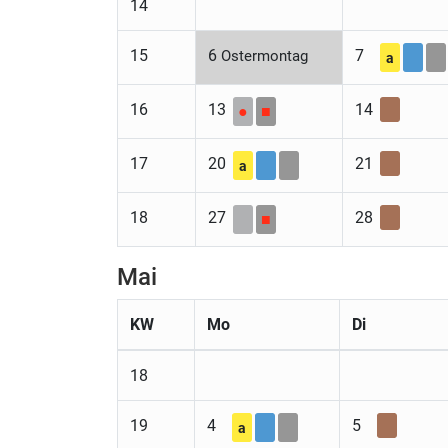
14
15
6
7
Ostermontag
a
16
13
14
●
■
17
20
21
a
18
27
28
■
Mai
KW
Mo
Di
18
19
4
5
a