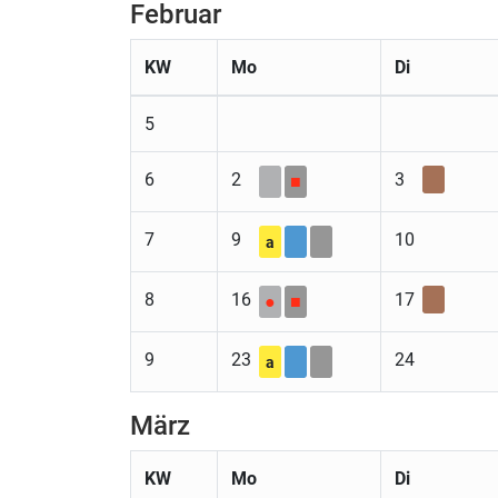
Februar
KW
Mo
Di
5
6
2
3
■
7
9
10
a
8
16
17
●
■
9
23
24
a
März
KW
Mo
Di