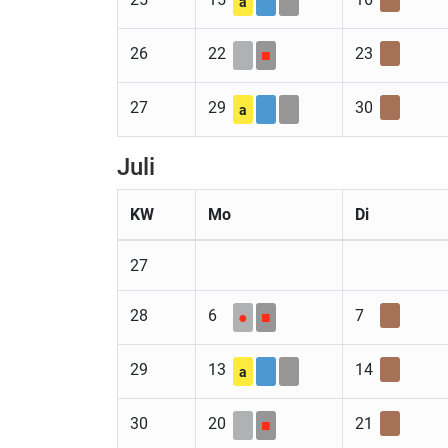
a
26
22
23
■
27
29
30
a
Juli
KW
Mo
Di
27
28
6
7
●
■
29
13
14
a
30
20
21
■