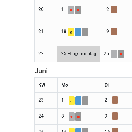
20
11
12
●
■
21
18
19
a
22
25
26
Pfingstmontag
■
Juni
KW
Mo
Di
23
1
2
a
24
8
9
●
■
25
15
16