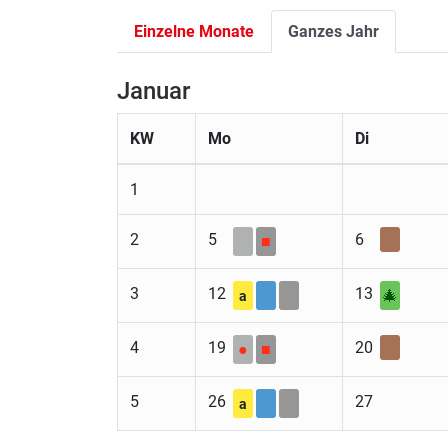
Einzelne Monate
Ganzes Jahr
Januar
KW
Mo
Di
1
2
5
6
■
3
12
13
🎄
a
4
19
20
●
■
5
26
27
a