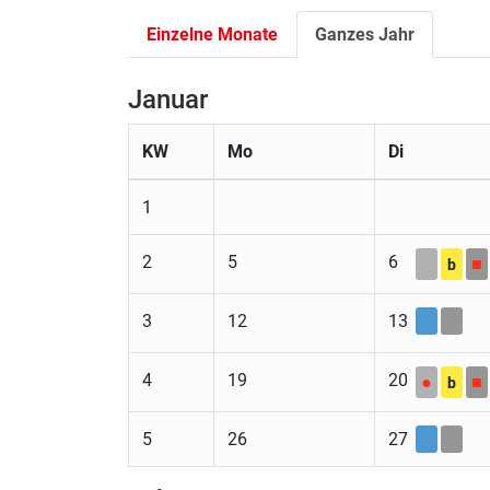
Einzelne Monate
Ganzes Jahr
Januar
KW
Mo
Di
1
2
5
6
■
b
3
12
13
4
19
20
●
■
b
5
26
27