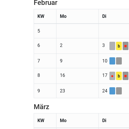
Februar
KW
Mo
Di
5
6
2
3
■
b
7
9
10
8
16
17
●
■
b
9
23
24
März
KW
Mo
Di