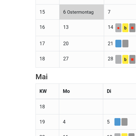
15
6
7
Ostermontag
16
13
14
●
■
b
17
20
21
18
27
28
■
b
Mai
KW
Mo
Di
18
19
4
5