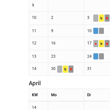
9
10
2
3
■
b
11
9
10
12
16
17
●
■
b
13
23
24
14
30
31
■
b
April
KW
Mo
Di
14