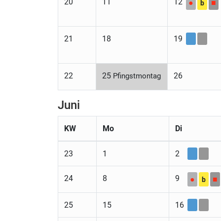
20
11
12
●
■
b
21
18
19
22
25
26
Pfingstmontag
Juni
KW
Mo
Di
23
1
2
24
8
9
●
■
b
25
15
16