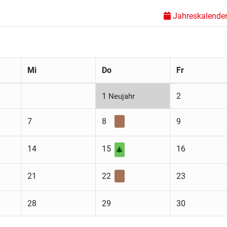
Jahreskalender 
Mi
Do
Fr
1
2
Neujahr
7
8
9
14
15
16
🎄
21
22
23
28
29
30