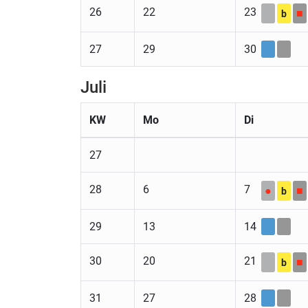
26
22
23
■
b
27
29
30
Juli
KW
Mo
Di
27
28
6
7
●
■
b
29
13
14
30
20
21
■
b
31
27
28