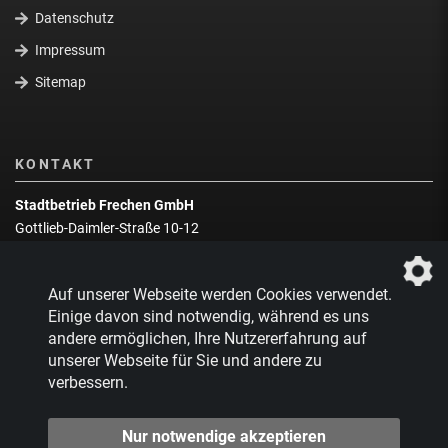
Datenschutz
Impressum
Sitemap
KONTAKT
Stadtbetrieb Frechen GmbH
Gottlieb-Daimler-Straße 10-12
50226 Frechen
Wegbeschreibung
Auf unserer Webseite werden Cookies verwendet.
Zentrale:
02234 9217-0
Einige davon sind notwendig, während es uns
andere ermöglichen, Ihre Nutzererfahrung auf
Abfallberatung:
02234 9217-17
unserer Webseite für Sie und andere zu
verbessern.
Nur notwendige akzeptieren