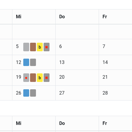
Mi
Do
Fr
5
6
7
■
b
12
13
14
19
20
21
●
■
b
26
27
28
Mi
Do
Fr