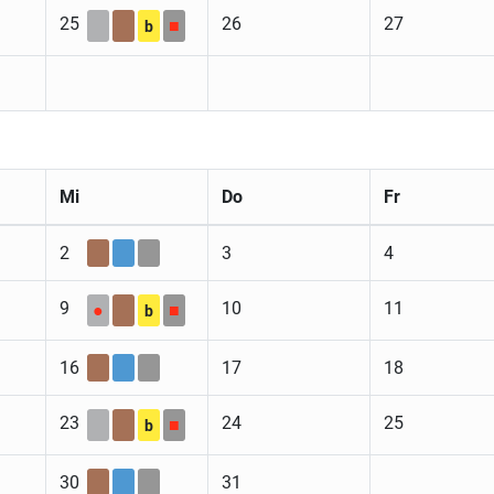
25
26
27
■
b
Mi
Do
Fr
2
3
4
9
10
11
●
■
b
16
17
18
23
24
25
■
b
30
31