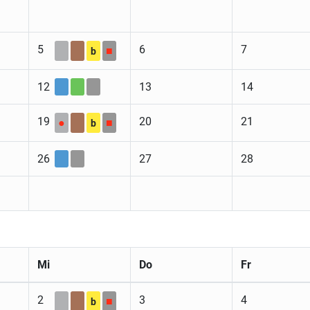
5
6
7
■
b
12
13
14
19
20
21
●
■
b
26
27
28
Mi
Do
Fr
2
3
4
■
b