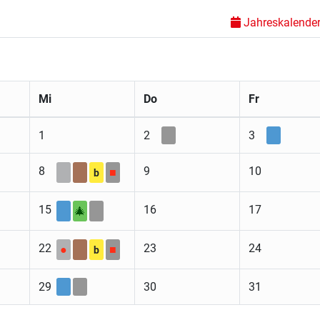
Jahreskalender 
Mi
Do
Fr
1
2
3
8
9
10
■
b
15
16
17
🎄
22
23
24
●
■
b
29
30
31