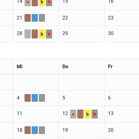
14
15
16
●
■
b
21
22
23
28
29
30
■
b
Mi
Do
Fr
4
5
6
11
12
13
●
■
b
18
19
20