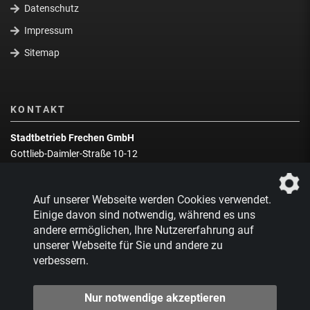
Datenschutz
Impressum
Sitemap
KONTAKT
Stadtbetrieb Frechen GmbH
Gottlieb-Daimler-Straße 10-12
50226 Frechen
Wegbeschreibung
Auf unserer Webseite werden Cookies verwendet.
Zentrale:
02234 9217-0
Einige davon sind notwendig, während es uns
andere ermöglichen, Ihre Nutzererfahrung auf
Abfallberatung:
02234 9217-17
unserer Webseite für Sie und andere zu
verbessern.
Nur notwendige akzeptieren