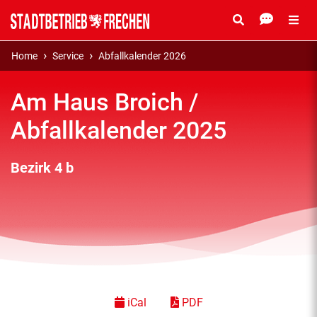
Home
Service
Abfallkalender 2026
Am Haus Broich /
Abfallkalender 2025
Bezirk 4 b
iCal
PDF