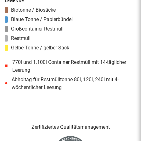
LEGENDE
Biotonne / Biosäcke
Blaue Tonne / Papierbündel
Großcontainer Restmüll
Restmüll
Gelbe Tonne / gelber Sack
770l und 1.100l Container Restmüll mit 14-täglicher
■
Leerung
Abholtag für Restmülltonne 80l, 120l, 240l mit 4-
●
wöchentlicher Leerung
Zertifiziertes Qualitäts­management