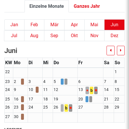
Einzelne Monate
Ganzes Jahr
Jan
Feb
Mär
Apr
Mai
Jun
Jul
Aug
Sep
Okt
Nov
Dez
Juni
KW
Mo
Di
Mi
Do
Fr
Sa
So
22
1
23
2
3
4
5
6
7
8
24
9
10
11
12
13
14
15
●
■
b
25
16
17
18
19
20
21
22
26
23
24
25
26
27
28
29
■
b
27
30