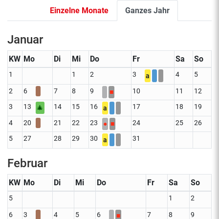
Einzelne Monate
Ganzes Jahr
Januar
KW
Mo
Di
Mi
Do
Fr
Sa
So
1
1
2
3
4
5
a
2
6
7
8
9
10
11
12
■
3
13
14
15
16
17
18
19
🎄
a
4
20
21
22
23
24
25
26
●
■
5
27
28
29
30
31
a
Februar
KW
Mo
Di
Mi
Do
Fr
Sa
So
5
1
2
6
3
4
5
6
7
8
9
■