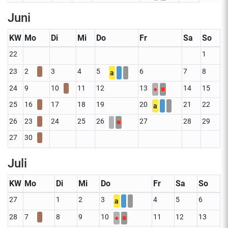
Juni
KW
Mo
Di
Mi
Do
Fr
Sa
So
22
1
23
2
3
4
5
6
7
8
a
24
9
10
11
12
13
14
15
●
■
25
16
17
18
19
20
21
22
a
26
23
24
25
26
27
28
29
■
27
30
Juli
KW
Mo
Di
Mi
Do
Fr
Sa
So
27
1
2
3
4
5
6
a
28
7
8
9
10
11
12
13
●
■