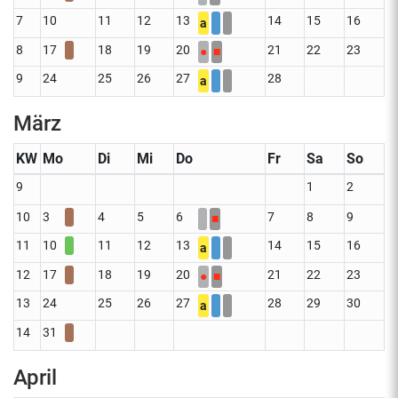
7
10
11
12
13
14
15
16
a
8
17
18
19
20
21
22
23
●
■
9
24
25
26
27
28
a
März
KW
Mo
Di
Mi
Do
Fr
Sa
So
9
1
2
10
3
4
5
6
7
8
9
■
11
10
11
12
13
14
15
16
a
12
17
18
19
20
21
22
23
●
■
13
24
25
26
27
28
29
30
a
14
31
April