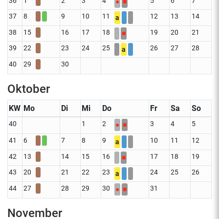
36
1
2
3
4
5
6
7
●
■
37
8
9
10
11
12
13
14
a
38
15
16
17
18
19
20
21
■
39
22
23
24
25
26
27
28
a
40
29
30
Oktober
KW
Mo
Di
Mi
Do
Fr
Sa
So
40
1
2
3
4
5
●
■
41
6
7
8
9
10
11
12
a
42
13
14
15
16
17
18
19
■
43
20
21
22
23
24
25
26
a
44
27
28
29
30
31
●
■
November