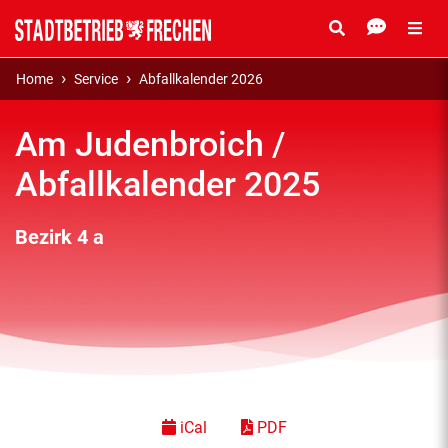
Home
Service
Abfallkalender 2026
Am Judenbroich /
Abfallkalender 2025
Bezirk 4 a
iCal
PDF