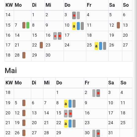
KW
Mo
Di
Mi
Do
Fr
Sa
So
14
1
2
3
4
5
6
■
15
7
8
9
10
11
12
13
a
16
14
15
16
17
18
19
20
●
■
17
21
22
23
24
25
26
27
a
18
28
29
30
Mai
KW
Mo
Di
Mi
Do
Fr
Sa
So
18
1
2
3
4
■
19
5
6
7
8
9
10
11
a
20
12
13
14
15
16
17
18
●
■
21
19
20
21
22
23
24
25
a
22
26
27
28
29
30
31
■