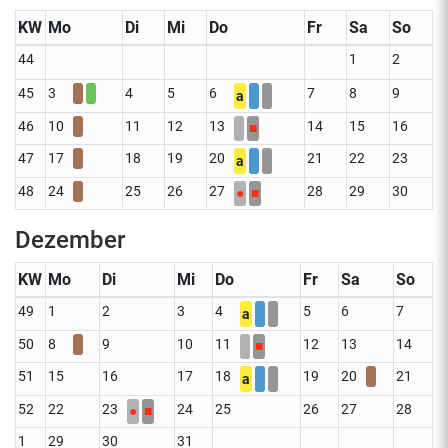
KW
Mo
Di
Mi
Do
Fr
Sa
So
44
1
2
45
3
4
5
6
7
8
9
a
46
10
11
12
13
14
15
16
■
47
17
18
19
20
21
22
23
a
48
24
25
26
27
28
29
30
●
■
Dezember
KW
Mo
Di
Mi
Do
Fr
Sa
So
49
1
2
3
4
5
6
7
a
50
8
9
10
11
12
13
14
■
51
15
16
17
18
19
20
21
a
52
22
23
24
25
26
27
28
●
■
1
29
30
31