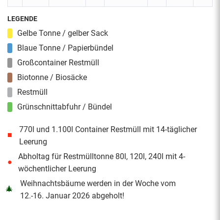
LEGENDE
Gelbe Tonne / gelber Sack
Blaue Tonne / Papierbündel
Großcontainer Restmüll
Biotonne / Biosäcke
Restmüll
Grünschnittabfuhr / Bündel
770l und 1.100l Container Restmüll mit 14-täglicher
■
Leerung
Abholtag für Restmülltonne 80l, 120l, 240l mit 4-
●
wöchentlicher Leerung
Weihnachtsbäume werden in der Woche vom
🎄
12.-16. Januar 2026 abgeholt!