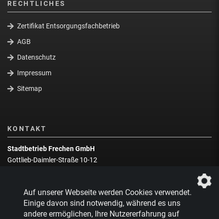
RECHTLICHES
Zertifikat Entsorgungsfachbetrieb
AGB
Datenschutz
Impressum
Sitemap
KONTAKT
Stadtbetrieb Frechen GmbH
Gottlieb-Daimler-Straße 10-12
50226 Frechen
Wegbeschreibung
Auf unserer Webseite werden Cookies verwendet.
Zentrale:
02234 9217-0
Einige davon sind notwendig, während es uns
andere ermöglichen, Ihre Nutzererfahrung auf
Abfallberatung:
02234 9217-17