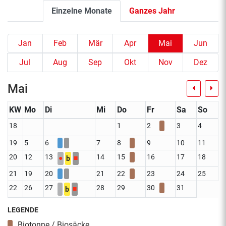
Einzelne Monate
Ganzes Jahr
Jan
Feb
Mär
Apr
Mai
Jun
Jul
Aug
Sep
Okt
Nov
Dez
Mai
KW
Mo
Di
Mi
Do
Fr
Sa
So
18
1
2
3
4
19
5
6
7
8
9
10
11
20
12
13
14
15
16
17
18
●
■
b
21
19
20
21
22
23
24
25
22
26
27
28
29
30
31
■
b
LEGENDE
Biotonne / Biosäcke