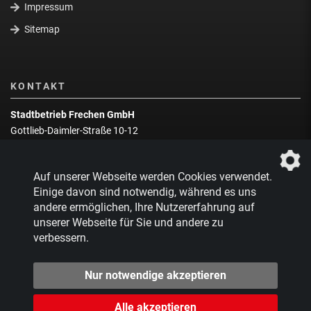
Impressum
Sitemap
KONTAKT
Stadtbetrieb Frechen GmbH
Gottlieb-Daimler-Straße 10-12
50226 Frechen
Wegbeschreibung
Auf unserer Webseite werden Cookies verwendet.
Zentrale:
02234 9217-0
Einige davon sind notwendig, während es uns
andere ermöglichen, Ihre Nutzererfahrung auf
Abfallberatung:
02234 9217-17
unserer Webseite für Sie und andere zu
verbessern.
Nur notwendige akzeptieren
Alle akzeptieren