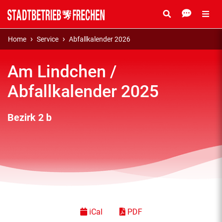
Home
Service
Abfallkalender 2026
Am Lindchen /
Abfallkalender 2025
Bezirk 2 b
iCal
PDF