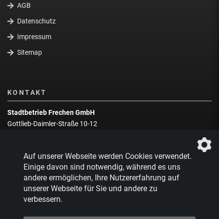
AGB
Datenschutz
Impressum
Sitemap
KONTAKT
Stadtbetrieb Frechen GmbH
Gottlieb-Daimler-Straße 10-12
50226 Frechen
Wegbeschreibung
Auf unserer Webseite werden Cookies verwendet.
Zentrale:
02234 9217-0
Einige davon sind notwendig, während es uns
andere ermöglichen, Ihre Nutzererfahrung auf
Abfallberatung:
02234 9217-17
unserer Webseite für Sie und andere zu
verbessern.