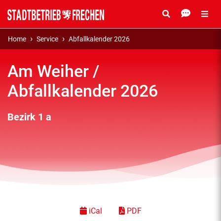
Home
Service
Abfallkalender 2026
Am Weiher /
Abfallkalender 2026
Bezirk 1 a
iCal
PDF