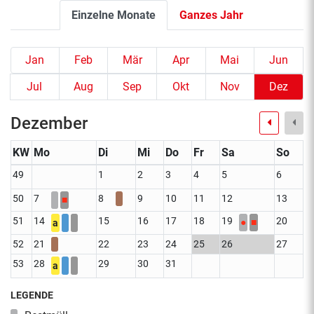
Einzelne Monate
Ganzes Jahr
Jan
Feb
Mär
Apr
Mai
Jun
Jul
Aug
Sep
Okt
Nov
Dez
Dezember
KW
Mo
Di
Mi
Do
Fr
Sa
So
49
1
2
3
4
5
6
50
7
8
9
10
11
12
13
■
51
14
15
16
17
18
19
20
●
■
a
52
21
22
23
24
25
26
27
53
28
29
30
31
a
LEGENDE