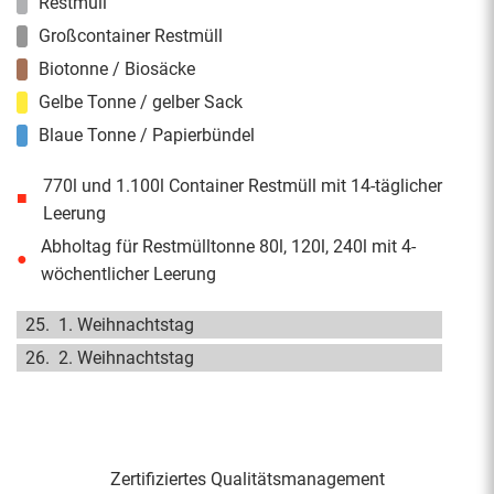
Restmüll
Großcontainer Restmüll
Biotonne / Biosäcke
Gelbe Tonne / gelber Sack
Blaue Tonne / Papierbündel
770l und 1.100l Container Restmüll mit 14-täglicher
■
Leerung
Abholtag für Restmülltonne 80l, 120l, 240l mit 4-
●
wöchentlicher Leerung
25.
1. Weihnachtstag
26.
2. Weihnachtstag
Zertifiziertes Qualitäts­management