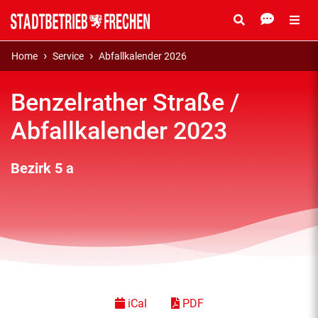
Home
Service
Abfallkalender 2026
Benzelrather Straße /
Abfallkalender 2023
Bezirk 5 a
iCal
PDF