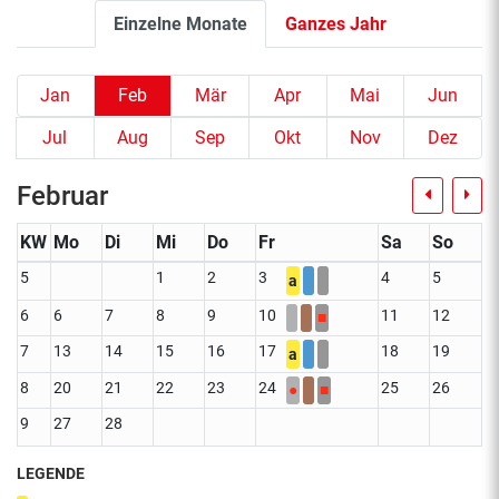
Einzelne Monate
Ganzes Jahr
Jan
Feb
Mär
Apr
Mai
Jun
Jul
Aug
Sep
Okt
Nov
Dez
Februar
KW
Mo
Di
Mi
Do
Fr
Sa
So
5
1
2
3
4
5
a
6
6
7
8
9
10
11
12
■
7
13
14
15
16
17
18
19
a
8
20
21
22
23
24
25
26
●
■
9
27
28
LEGENDE