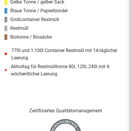
Gelbe Tonne / gelber Sack
Blaue Tonne / Papierbündel
Großcontainer Restmüll
Restmüll
Biotonne / Biosäcke
770l und 1.100l Container Restmüll mit 14-täglicher
■
Leerung
Abholtag für Restmülltonne 80l, 120l, 240l mit 4-
●
wöchentlicher Leerung
Zertifiziertes Qualitäts­management