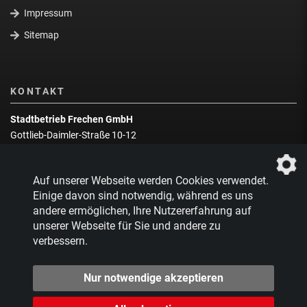
Impressum
Sitemap
KONTAKT
Stadtbetrieb Frechen GmbH
Gottlieb-Daimler-Straße 10-12
50226 Frechen
Wegbeschreibung
Auf unserer Webseite werden Cookies verwendet.
Zentrale:
02234 9217-0
Einige davon sind notwendig, während es uns
andere ermöglichen, Ihre Nutzererfahrung auf
Abfallberatung:
02234 9217-17
unserer Webseite für Sie und andere zu
verbessern.
Nur notwendige akzeptieren