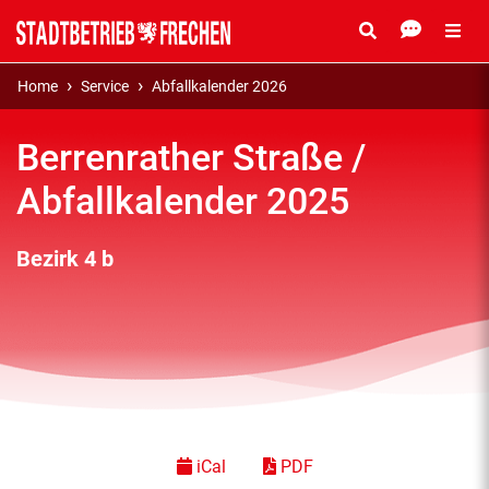
Home
Service
Abfallkalender 2026
Berrenrather Straße /
Abfallkalender 2025
Bezirk 4 b
iCal
PDF