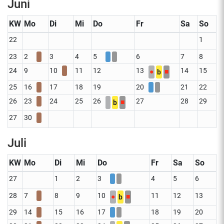
Juni
KW
Mo
Di
Mi
Do
Fr
Sa
So
22
1
23
2
3
4
5
6
7
8
24
9
10
11
12
13
14
15
●
■
b
25
16
17
18
19
20
21
22
26
23
24
25
26
27
28
29
■
b
27
30
Juli
KW
Mo
Di
Mi
Do
Fr
Sa
So
27
1
2
3
4
5
6
28
7
8
9
10
11
12
13
●
■
b
29
14
15
16
17
18
19
20