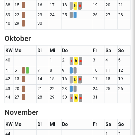
38
15
16
17
18
19
20
21
■
b
39
22
23
24
25
26
27
28
40
29
30
Oktober
KW
Mo
Di
Mi
Do
Fr
Sa
So
40
1
2
3
4
5
●
■
b
41
6
7
8
9
10
11
12
42
13
14
15
16
17
18
19
■
b
43
20
21
22
23
24
25
26
44
27
28
29
30
31
●
■
b
November
KW
Mo
Di
Mi
Do
Fr
Sa
So
44
1
2