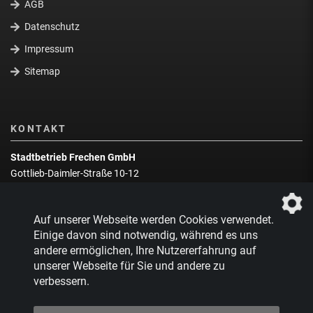
AGB
Datenschutz
Impressum
Sitemap
KONTAKT
Stadtbetrieb Frechen GmbH
Gottlieb-Daimler-Straße 10-12
50226 Frechen
Wegbeschreibung
Auf unserer Webseite werden Cookies verwendet.
Zentrale:
02234 9217-0
Einige davon sind notwendig, während es uns
andere ermöglichen, Ihre Nutzererfahrung auf
Abfallberatung:
02234 9217-17
unserer Webseite für Sie und andere zu
verbessern.