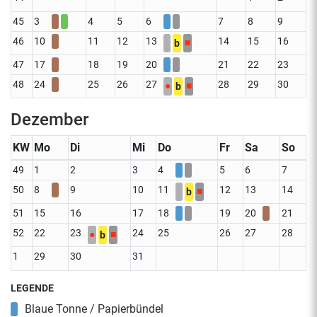
45
3
4
5
6
7
8
9
46
10
11
12
13
14
15
16
■
b
47
17
18
19
20
21
22
23
48
24
25
26
27
28
29
30
●
■
b
Dezember
KW
Mo
Di
Mi
Do
Fr
Sa
So
49
1
2
3
4
5
6
7
50
8
9
10
11
12
13
14
■
b
51
15
16
17
18
19
20
21
52
22
23
24
25
26
27
28
●
■
b
1
29
30
31
LEGENDE
Blaue Tonne / Papierbündel