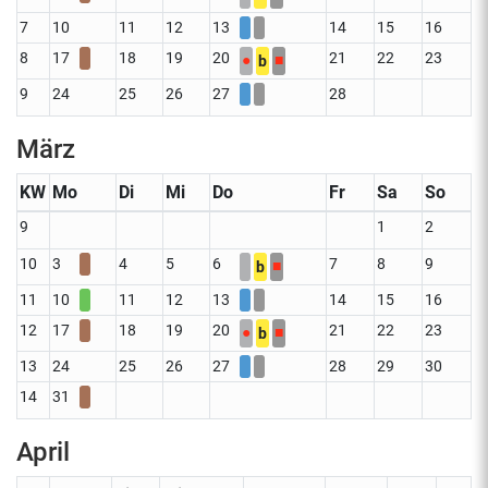
7
10
11
12
13
14
15
16
8
17
18
19
20
21
22
23
●
■
b
9
24
25
26
27
28
März
KW
Mo
Di
Mi
Do
Fr
Sa
So
9
1
2
10
3
4
5
6
7
8
9
■
b
11
10
11
12
13
14
15
16
12
17
18
19
20
21
22
23
●
■
b
13
24
25
26
27
28
29
30
14
31
April