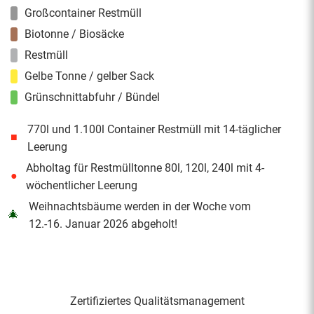
Großcontainer Restmüll
Biotonne / Biosäcke
Restmüll
Gelbe Tonne / gelber Sack
Grünschnittabfuhr / Bündel
770l und 1.100l Container Restmüll mit 14-täglicher
■
Leerung
Abholtag für Restmülltonne 80l, 120l, 240l mit 4-
●
wöchentlicher Leerung
Weihnachtsbäume werden in der Woche vom
🎄
12.-16. Januar 2026 abgeholt!
Zertifiziertes Qualitäts­management