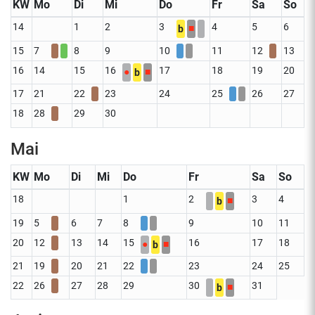
KW
Mo
Di
Mi
Do
Fr
Sa
So
14
1
2
3
4
5
6
■
b
15
7
8
9
10
11
12
13
16
14
15
16
17
18
19
20
●
■
b
17
21
22
23
24
25
26
27
18
28
29
30
Mai
KW
Mo
Di
Mi
Do
Fr
Sa
So
18
1
2
3
4
■
b
19
5
6
7
8
9
10
11
20
12
13
14
15
16
17
18
●
■
b
21
19
20
21
22
23
24
25
22
26
27
28
29
30
31
■
b