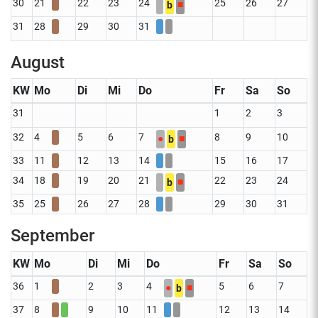
30
21
22
23
24
25
26
27
■
b
31
28
29
30
31
August
KW
Mo
Di
Mi
Do
Fr
Sa
So
31
1
2
3
32
4
5
6
7
8
9
10
●
■
b
33
11
12
13
14
15
16
17
34
18
19
20
21
22
23
24
■
b
35
25
26
27
28
29
30
31
September
KW
Mo
Di
Mi
Do
Fr
Sa
So
36
1
2
3
4
5
6
7
●
■
b
37
8
9
10
11
12
13
14