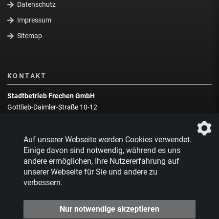
Datenschutz
Impressum
Sitemap
KONTAKT
Stadtbetrieb Frechen GmbH
Gottlieb-Daimler-Straße 10-12
50226 Frechen
Wegbeschreibung
Auf unserer Webseite werden Cookies verwendet.
Zentrale:
02234 9217-0
Einige davon sind notwendig, während es uns
andere ermöglichen, Ihre Nutzererfahrung auf
Abfallberatung:
02234 9217-17
unserer Webseite für Sie und andere zu
verbessern.
Nur notwendige akzeptieren