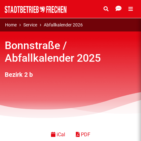
Home
Service
Abfallkalender 2026
Bonnstraße /
Abfallkalender 2025
Bezirk 2 b
iCal
PDF