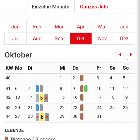
Einzelne Monate
Ganzes Jahr
Jan
Feb
Mär
Apr
Mai
Jun
Jul
Aug
Sep
Okt
Nov
Dez
Oktober
KW
Mo
Di
Mi
Do
Fr
Sa
So
40
1
2
3
4
5
41
6
7
8
9
10
11
12
42
13
14
15
16
17
18
19
■
b
43
20
21
22
23
24
25
26
44
27
28
29
30
31
●
■
b
LEGENDE
Biotonne / Biosäcke