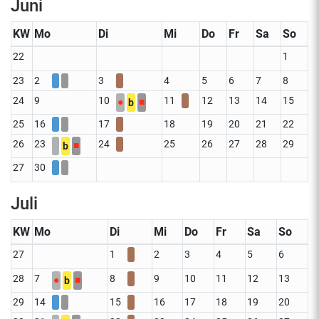
Juni
KW
Mo
Di
Mi
Do
Fr
Sa
So
22
1
23
2
3
4
5
6
7
8
24
9
10
11
12
13
14
15
●
■
b
25
16
17
18
19
20
21
22
26
23
24
25
26
27
28
29
■
b
27
30
Juli
KW
Mo
Di
Mi
Do
Fr
Sa
So
27
1
2
3
4
5
6
28
7
8
9
10
11
12
13
●
■
b
29
14
15
16
17
18
19
20