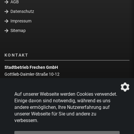
AGB
Datenschutz
Impressum
Sitemap
KONTAKT
Stadtbetrieb Frechen GmbH
Gottlieb-Daimler-Straße 10-12
50226 Frechen
Wegbeschreibung
Auf unserer Webseite werden Cookies verwendet.
Zentrale:
02234 9217-0
Einige davon sind notwendig, während es uns
andere ermöglichen, Ihre Nutzererfahrung auf
Abfallberatung:
02234 9217-17
unserer Webseite für Sie und andere zu
verbessern.