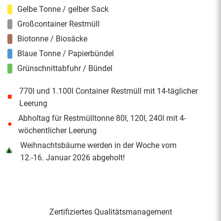
Gelbe Tonne / gelber Sack
Großcontainer Restmüll
Biotonne / Biosäcke
Blaue Tonne / Papierbündel
Grünschnittabfuhr / Bündel
770l und 1.100l Container Restmüll mit 14-täglicher
■
Leerung
Abholtag für Restmülltonne 80l, 120l, 240l mit 4-
●
wöchentlicher Leerung
Weihnachtsbäume werden in der Woche vom
🎄
12.-16. Januar 2026 abgeholt!
Zertifiziertes Qualitäts­management