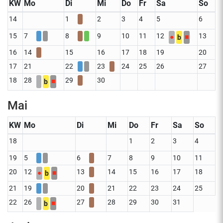
KW
Mo
Di
Mi
Do
Fr
Sa
So
14
1
2
3
4
5
6
15
7
8
9
10
11
12
13
●
■
b
16
14
15
16
17
18
19
20
17
21
22
23
24
25
26
27
18
28
29
30
■
b
Mai
KW
Mo
Di
Mi
Do
Fr
Sa
So
18
1
2
3
4
19
5
6
7
8
9
10
11
20
12
13
14
15
16
17
18
●
■
b
21
19
20
21
22
23
24
25
22
26
27
28
29
30
31
■
b