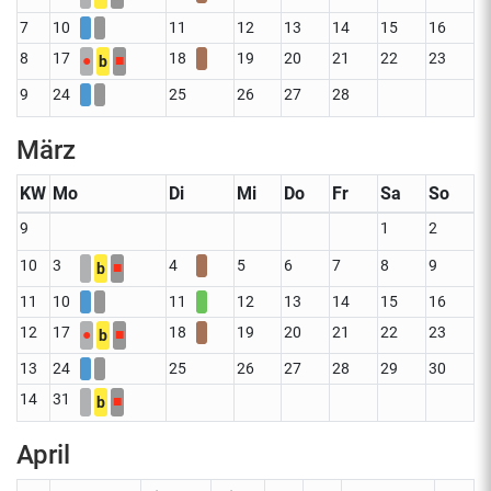
7
10
11
12
13
14
15
16
8
17
18
19
20
21
22
23
●
■
b
9
24
25
26
27
28
März
KW
Mo
Di
Mi
Do
Fr
Sa
So
9
1
2
10
3
4
5
6
7
8
9
■
b
11
10
11
12
13
14
15
16
12
17
18
19
20
21
22
23
●
■
b
13
24
25
26
27
28
29
30
14
31
■
b
April