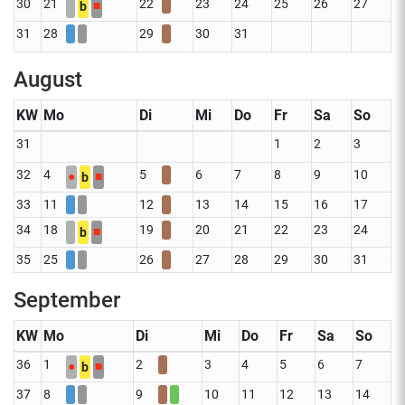
30
21
22
23
24
25
26
27
■
b
31
28
29
30
31
August
KW
Mo
Di
Mi
Do
Fr
Sa
So
31
1
2
3
32
4
5
6
7
8
9
10
●
■
b
33
11
12
13
14
15
16
17
34
18
19
20
21
22
23
24
■
b
35
25
26
27
28
29
30
31
September
KW
Mo
Di
Mi
Do
Fr
Sa
So
36
1
2
3
4
5
6
7
●
■
b
37
8
9
10
11
12
13
14