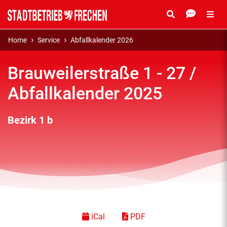
Home
Service
Abfallkalender 2026
Brauweilerstraße 1 - 27 /
Abfallkalender 2025
Bezirk 1 b
iCal
PDF