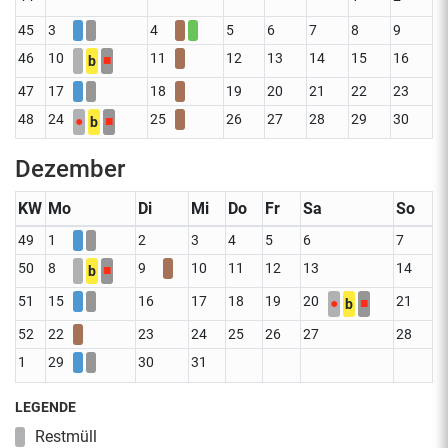
45
3
4
5
6
7
8
9
46
10
11
12
13
14
15
16
■
b
47
17
18
19
20
21
22
23
48
24
25
26
27
28
29
30
●
■
b
Dezember
KW
Mo
Di
Mi
Do
Fr
Sa
So
49
1
2
3
4
5
6
7
50
8
9
10
11
12
13
14
■
b
51
15
16
17
18
19
20
21
●
■
b
52
22
23
24
25
26
27
28
1
29
30
31
LEGENDE
Restmüll