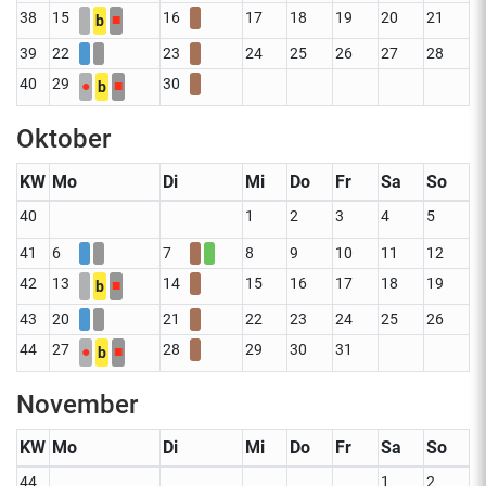
38
15
16
17
18
19
20
21
■
b
39
22
23
24
25
26
27
28
40
29
30
●
■
b
Oktober
KW
Mo
Di
Mi
Do
Fr
Sa
So
40
1
2
3
4
5
41
6
7
8
9
10
11
12
42
13
14
15
16
17
18
19
■
b
43
20
21
22
23
24
25
26
44
27
28
29
30
31
●
■
b
November
KW
Mo
Di
Mi
Do
Fr
Sa
So
44
1
2