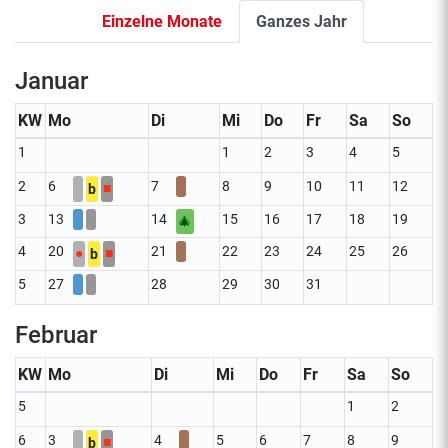
Einzelne Monate
Ganzes Jahr
Januar
KW
Mo
Di
Mi
Do
Fr
Sa
So
1
1
2
3
4
5
2
6
7
8
9
10
11
12
■
b
3
13
14
15
16
17
18
19
🎄
4
20
21
22
23
24
25
26
●
■
b
5
27
28
29
30
31
Februar
KW
Mo
Di
Mi
Do
Fr
Sa
So
5
1
2
6
3
4
5
6
7
8
9
■
b