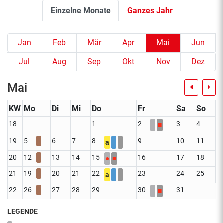
Einzelne Monate
Ganzes Jahr
Jan
Feb
Mär
Apr
Mai
Jun
Jul
Aug
Sep
Okt
Nov
Dez
Mai
KW
Mo
Di
Mi
Do
Fr
Sa
So
18
1
2
3
4
■
19
5
6
7
8
9
10
11
a
20
12
13
14
15
16
17
18
●
■
21
19
20
21
22
23
24
25
a
22
26
27
28
29
30
31
■
LEGENDE