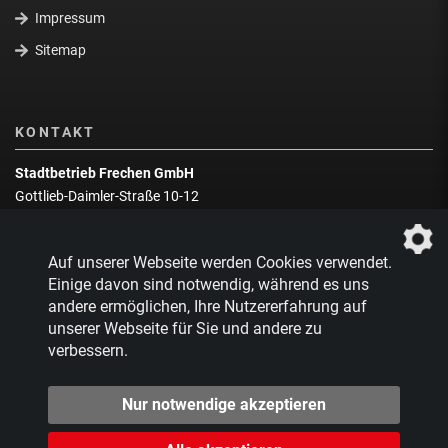
Impressum
Sitemap
KONTAKT
Stadtbetrieb Frechen GmbH
Gottlieb-Daimler-Straße 10-12
50226 Frechen
Wegbeschreibung
Auf unserer Webseite werden Cookies verwendet.
Zentrale:
02234 9217-0
Einige davon sind notwendig, während es uns
andere ermöglichen, Ihre Nutzererfahrung auf
Abfallberatung:
02234 9217-17
unserer Webseite für Sie und andere zu
verbessern.
Nur notwendige akzeptieren