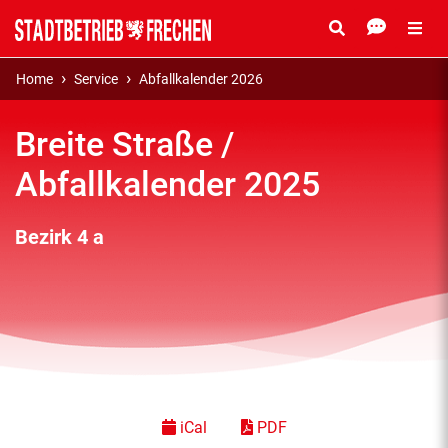
Home
Service
Abfallkalender 2026
Breite Straße /
Abfallkalender 2025
Bezirk 4 a
iCal
PDF