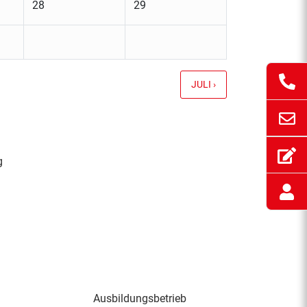
28
29
JULI ›
g
Ausbildungsbetrieb