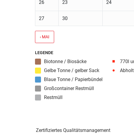
26
23
24
27
30
‹ MAI
LEGENDE
■
Biotonne / Biosäcke
770l u
●
Gelbe Tonne / gelber Sack
Abholt
Blaue Tonne / Papierbündel
Großcontainer Restmüll
Restmüll
Zertifiziertes Qualitäts­management