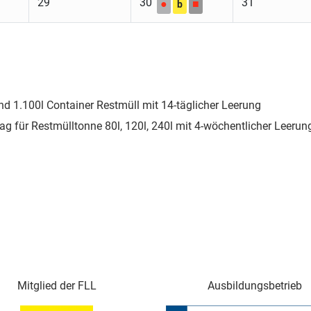
29
30
31
●
■
b
nd 1.100l Container Restmüll mit 14-täglicher Leerung
ag für Restmülltonne 80l, 120l, 240l mit 4-wöchentlicher Leerun
Mitglied der FLL
Ausbildungsbetrieb