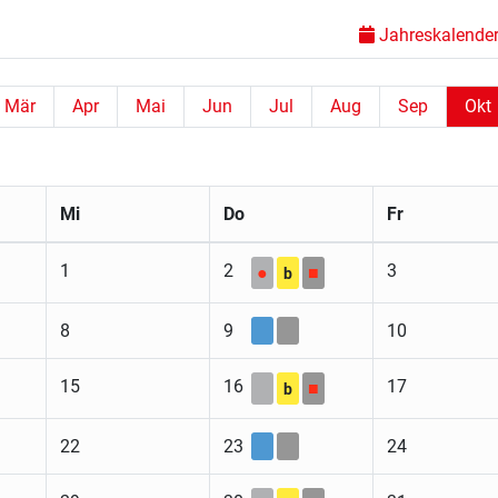
Jahreskalender 
Mär
Apr
Mai
Jun
Jul
Aug
Sep
Okt
Mi
Do
Fr
1
2
3
●
■
b
8
9
10
15
16
17
■
b
22
23
24