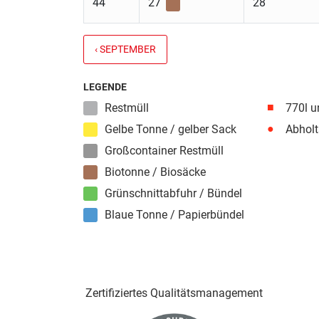
44
27
28
‹ SEPTEMBER
LEGENDE
■
Restmüll
770l u
●
Gelbe Tonne / gelber Sack
Abholt
Großcontainer Restmüll
Biotonne / Biosäcke
Grünschnittabfuhr / Bündel
Blaue Tonne / Papierbündel
Zertifiziertes Qualitäts­management