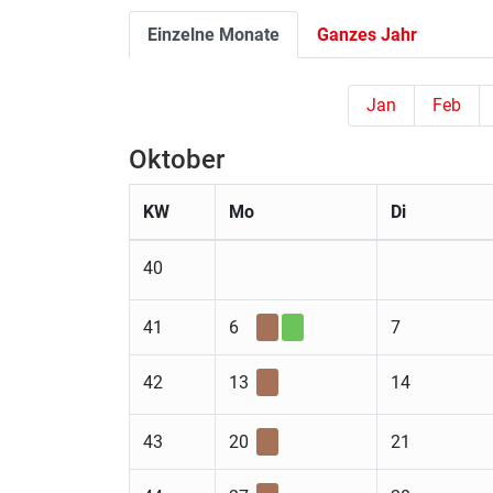
Einzelne Monate
Ganzes Jahr
Jan
Feb
Oktober
KW
Mo
Di
40
41
6
7
42
13
14
43
20
21