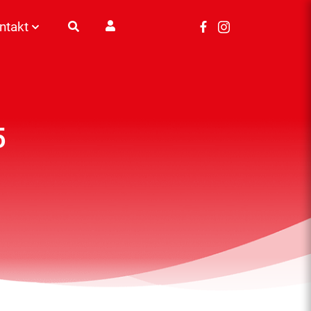
ntakt
5