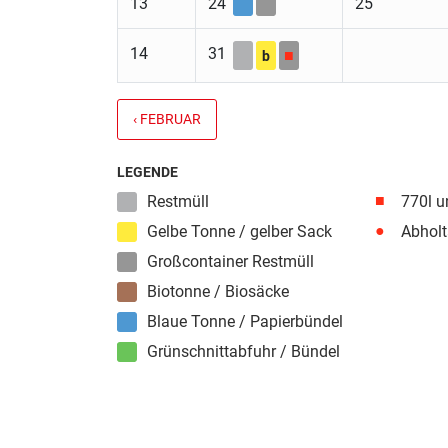
13
24
25
14
31
■
b
‹ FEBRUAR
LEGENDE
■
Restmüll
770l u
●
Gelbe Tonne / gelber Sack
Abholt
Großcontainer Restmüll
Biotonne / Biosäcke
Blaue Tonne / Papierbündel
Grünschnittabfuhr / Bündel