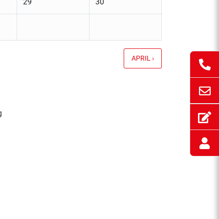
29
30
APRIL ›
g