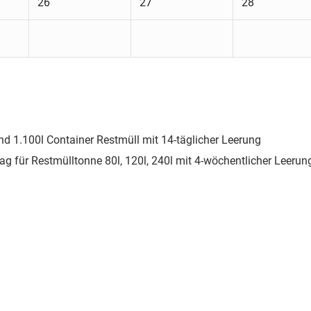
26
27
28
nd 1.100l Container Restmüll mit 14-täglicher Leerung
ag für Restmülltonne 80l, 120l, 240l mit 4-wöchentlicher Leerun