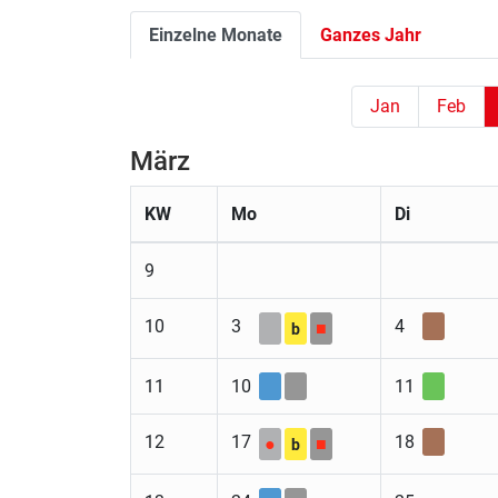
Einzelne Monate
Ganzes Jahr
Jan
Feb
März
KW
Mo
Di
9
10
3
4
■
b
11
10
11
12
17
18
●
■
b