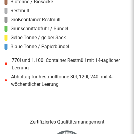
Biotonne / Biosäcke
Restmüll
Großcontainer Restmüll
Grünschnittabfuhr / Bündel
Gelbe Tonne / gelber Sack
Blaue Tonne / Papierbündel
770l und 1.100l Container Restmüll mit 14-täglicher
■
Leerung
Abholtag für Restmülltonne 80l, 120l, 240l mit 4-
●
wöchentlicher Leerung
Zertifiziertes Qualitäts­management