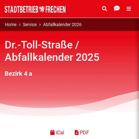
Home
Service
Abfallkalender 2026
Dr.-Toll-Straße /
Abfallkalender 2025
Bezirk 4 a
iCal
PDF