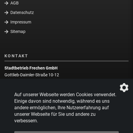
AGB
Datenschutz
Impressum
Sitemap
KONTAKT
Stadtbetrieb Frechen GmbH
Gottlieb-Daimler-Straße 10-12
50226 Frechen
Wegbeschreibung
Auf unserer Webseite werden Cookies verwendet.
Zentrale:
02234 9217-0
Einige davon sind notwendig, während es uns
andere ermöglichen, Ihre Nutzererfahrung auf
Abfallberatung:
02234 9217-17
unserer Webseite für Sie und andere zu
verbessern.