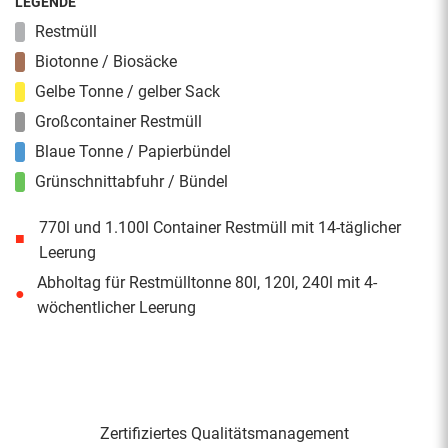
LEGENDE
Restmüll
Biotonne / Biosäcke
Gelbe Tonne / gelber Sack
Großcontainer Restmüll
Blaue Tonne / Papierbündel
Grünschnittabfuhr / Bündel
770l und 1.100l Container Restmüll mit 14-täglicher
■
Leerung
Abholtag für Restmülltonne 80l, 120l, 240l mit 4-
●
wöchentlicher Leerung
Zertifiziertes Qualitäts­management