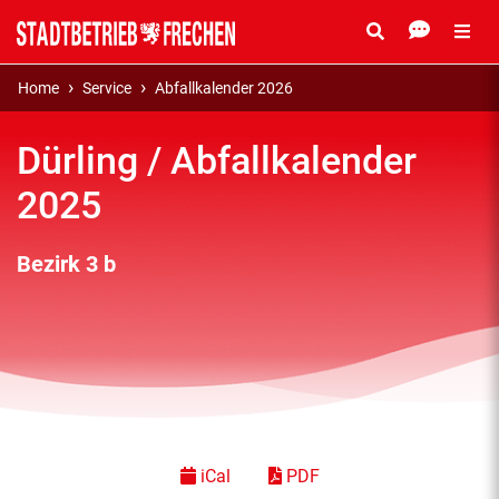
Home
Service
Abfallkalender 2026
Dürling / Abfallkalender
2025
Bezirk 3 b
iCal
PDF