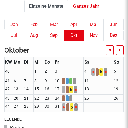
Einzelne Monate
Ganzes Jahr
Jan
Feb
Mär
Apr
Mai
Jun
Jul
Aug
Sep
Okt
Nov
Dez
Oktober
KW
Mo
Di
Mi
Do
Fr
Sa
So
40
1
2
3
4
5
●
■
b
41
6
7
8
9
10
11
12
42
13
14
15
16
17
18
19
■
b
43
20
21
22
23
24
25
26
44
27
28
29
30
31
●
■
b
LEGENDE
Restmüll