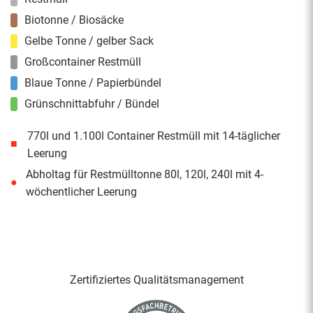
Biotonne / Biosäcke
Gelbe Tonne / gelber Sack
Großcontainer Restmüll
Blaue Tonne / Papierbündel
Grünschnittabfuhr / Bündel
770l und 1.100l Container Restmüll mit 14-täglicher
■
Leerung
Abholtag für Restmülltonne 80l, 120l, 240l mit 4-
●
wöchentlicher Leerung
Zertifiziertes Qualitäts­management