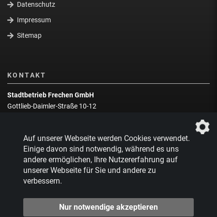
Datenschutz
Impressum
Sitemap
KONTAKT
Stadtbetrieb Frechen GmbH
Gottlieb-Daimler-Straße 10-12
50226 Frechen
Wegbeschreibung
Auf unserer Webseite werden Cookies verwendet.
Zentrale:
02234 9217-0
Einige davon sind notwendig, während es uns
andere ermöglichen, Ihre Nutzererfahrung auf
Abfallberatung:
02234 9217-17
unserer Webseite für Sie und andere zu
verbessern.
Nur notwendige akzeptieren