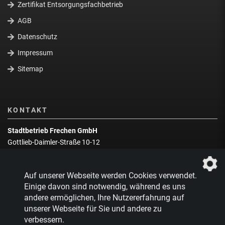
Zertifikat Entsorgungsfachbetrieb
AGB
Datenschutz
Impressum
Sitemap
KONTAKT
Stadtbetrieb Frechen GmbH
Gottlieb-Daimler-Straße 10-12
50226 Frechen
Wegbeschreibung
Auf unserer Webseite werden Cookies verwendet.
Zentrale:
02234 9217-0
Einige davon sind notwendig, während es uns
andere ermöglichen, Ihre Nutzererfahrung auf
Abfallberatung:
02234 9217-17
unserer Webseite für Sie und andere zu
verbessern.