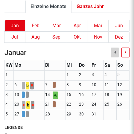
Einzelne Monate
Ganzes Jahr
Jan
Feb
Mär
Apr
Mai
Jun
Jul
Aug
Sep
Okt
Nov
Dez
Januar
KW
Mo
Di
Mi
Do
Fr
Sa
So
1
1
2
3
4
5
2
6
7
8
9
10
11
12
■
b
3
13
14
15
16
17
18
19
🎄
4
20
21
22
23
24
25
26
●
■
b
5
27
28
29
30
31
LEGENDE