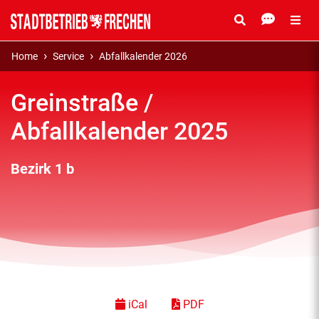
Home
Service
Abfallkalender 2026
Greinstraße /
Abfallkalender 2025
Bezirk 1 b
iCal
PDF