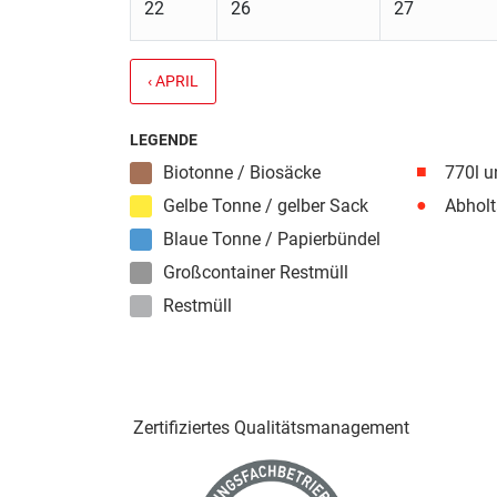
22
26
27
‹ APRIL
LEGENDE
■
Biotonne / Biosäcke
770l u
●
Gelbe Tonne / gelber Sack
Abholt
Blaue Tonne / Papierbündel
Großcontainer Restmüll
Restmüll
Zertifiziertes Qualitäts­management