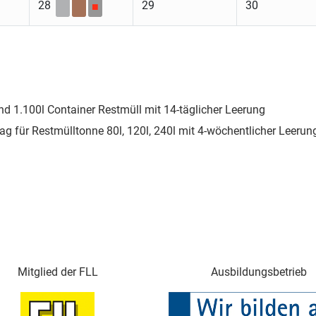
28
29
30
■
nd 1.100l Container Restmüll mit 14-täglicher Leerung
ag für Restmülltonne 80l, 120l, 240l mit 4-wöchentlicher Leerun
Mitglied der FLL
Ausbildungsbetrieb