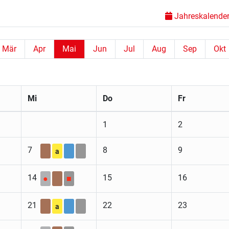
Jahreskalender 
Mär
Apr
Mai
Jun
Jul
Aug
Sep
Okt
Mi
Do
Fr
1
2
7
8
9
a
14
15
16
●
■
21
22
23
a