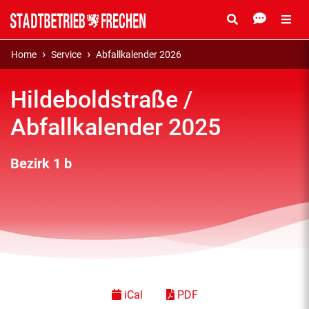
Home
Service
Abfallkalender 2026
Hildeboldstraße /
Abfallkalender 2025
Bezirk 1 b
iCal
PDF