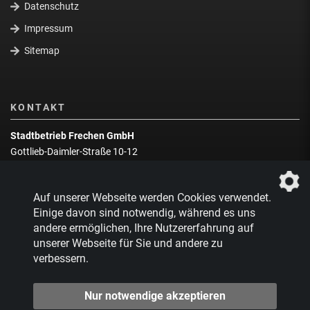
Datenschutz
Impressum
Sitemap
KONTAKT
Stadtbetrieb Frechen GmbH
Gottlieb-Daimler-Straße 10-12
50226 Frechen
Wegbeschreibung
Auf unserer Webseite werden Cookies verwendet.
Zentrale:
02234 9217-0
Einige davon sind notwendig, während es uns
andere ermöglichen, Ihre Nutzererfahrung auf
Abfallberatung:
02234 9217-17
unserer Webseite für Sie und andere zu
verbessern.
Nur notwendige akzeptieren