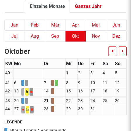
Einzelne Monate
Ganzes Jahr
Jan
Feb
Mär
Apr
Mai
Jun
Jul
Aug
Sep
Okt
Nov
Dez
Oktober
KW
Mo
Di
Mi
Do
Fr
Sa
So
40
1
2
3
4
5
41
6
7
8
9
10
11
12
42
13
14
15
16
17
18
19
■
b
43
20
21
22
23
24
25
26
44
27
28
29
30
31
●
■
b
LEGENDE
Blaue Tonne / Papierbündel