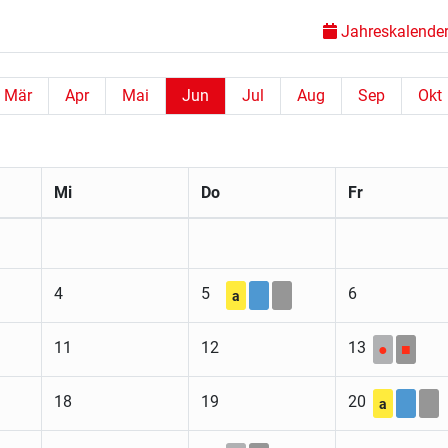
Jahreskalender 
Mär
Apr
Mai
Jun
Jul
Aug
Sep
Okt
Mi
Do
Fr
4
5
6
a
11
12
13
●
■
18
19
20
a