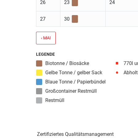
26
23
24
27
30
‹ MAI
LEGENDE
■
Biotonne / Biosäcke
770l u
●
Gelbe Tonne / gelber Sack
Abholt
Blaue Tonne / Papierbündel
Großcontainer Restmüll
Restmüll
Zertifiziertes Qualitäts­management