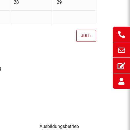
28
29
JULI ›
g
Ausbildungsbetrieb