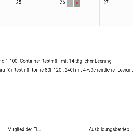
25
26
27
■
nd 1.100l Container Restmüll mit 14-täglicher Leerung
ag für Restmülltonne 80l, 120l, 240l mit 4-wöchentlicher Leerun
Mitglied der FLL
Ausbildungsbetrieb