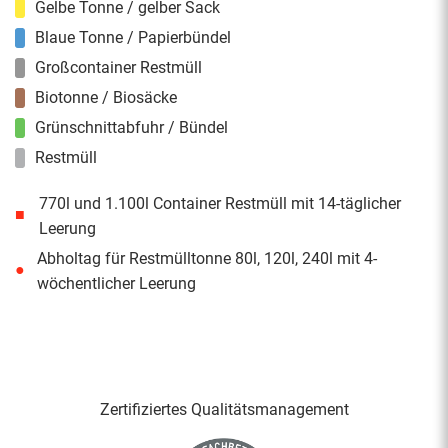
Gelbe Tonne / gelber Sack
Blaue Tonne / Papierbündel
Großcontainer Restmüll
Biotonne / Biosäcke
Grünschnittabfuhr / Bündel
Restmüll
770l und 1.100l Container Restmüll mit 14-täglicher
■
Leerung
Abholtag für Restmülltonne 80l, 120l, 240l mit 4-
●
wöchentlicher Leerung
Zertifiziertes Qualitäts­management