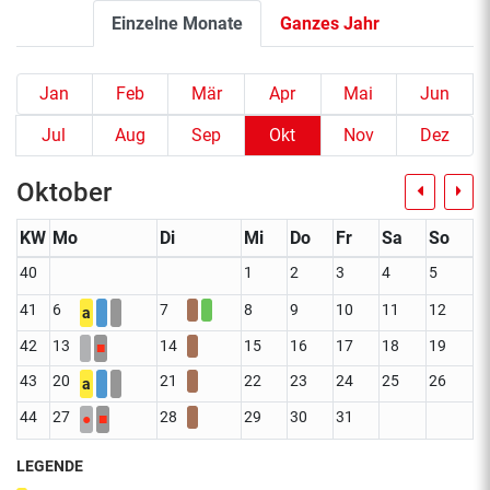
Einzelne Monate
Ganzes Jahr
Jan
Feb
Mär
Apr
Mai
Jun
Jul
Aug
Sep
Okt
Nov
Dez
Oktober
KW
Mo
Di
Mi
Do
Fr
Sa
So
40
1
2
3
4
5
41
6
7
8
9
10
11
12
a
42
13
14
15
16
17
18
19
■
43
20
21
22
23
24
25
26
a
44
27
28
29
30
31
●
■
LEGENDE