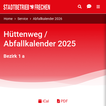
Home
Service
Abfallkalender 2026
Hüttenweg /
Abfallkalender 2025
Bezirk 1 a
iCal
PDF