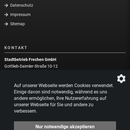
Datenschutz
Impressum
Sitemap
KONTAKT
Stadtbetrieb Frechen GmbH
Gottlieb-Daimler-Straße 10-12
50226 Frechen
Wegbeschreibung
Auf unserer Webseite werden Cookies verwendet.
Zentrale:
02234 9217-0
Einige davon sind notwendig, während es uns
andere ermöglichen, Ihre Nutzererfahrung auf
Abfallberatung:
02234 9217-17
unserer Webseite für Sie und andere zu
verbessern.
Nur notwendige akzeptieren