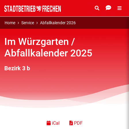
Home
Service
Abfallkalender 2026
Im Würzgarten /
Abfallkalender 2025
Bezirk 3 b
iCal
PDF