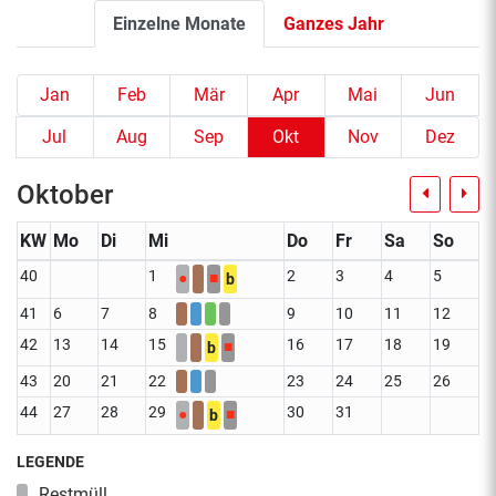
Einzelne Monate
Ganzes Jahr
Jan
Feb
Mär
Apr
Mai
Jun
Jul
Aug
Sep
Okt
Nov
Dez
Oktober
KW
Mo
Di
Mi
Do
Fr
Sa
So
40
1
2
3
4
5
●
■
b
41
6
7
8
9
10
11
12
42
13
14
15
16
17
18
19
■
b
43
20
21
22
23
24
25
26
44
27
28
29
30
31
●
■
b
LEGENDE
Restmüll