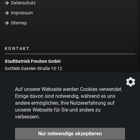
Datenschutz
Impressum
Sitemap
KONTAKT
Stadtbetrieb Frechen GmbH
Gottlieb-Daimler-Straße 10-12
50226 Frechen
Wegbeschreibung
Auf unserer Webseite werden Cookies verwendet.
Zentrale:
02234 9217-0
Einige davon sind notwendig, während es uns
andere ermöglichen, Ihre Nutzererfahrung auf
Abfallberatung:
02234 9217-17
unserer Webseite für Sie und andere zu
verbessern.
Nur notwendige akzeptieren