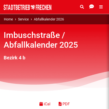
Home
Service
Abfallkalender 2026
Imbuschstraße /
Abfallkalender 2025
Bezirk 4 b
iCal
PDF