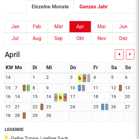
Einzelne Monate
Ganzes Jahr
Jan
Feb
Mär
Apr
Mai
Jun
Jul
Aug
Sep
Okt
Nov
Dez
April
KW
Mo
Di
Mi
Do
Fr
Sa
So
14
1
2
3
4
5
6
■
b
15
7
8
9
10
11
12
13
16
14
15
16
17
18
19
20
●
■
b
17
21
22
23
24
25
26
27
18
28
29
30
LEGENDE
Gelbe Tonne / gelber Sack