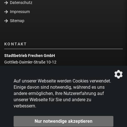
Datenschutz
Impressum
Sitemap
KONTAKT
Stadtbetrieb Frechen GmbH
Gottlieb-Daimler-Straße 10-12
50226 Frechen
Wegbeschreibung
Auf unserer Webseite werden Cookies verwendet.
Zentrale:
02234 9217-0
Einige davon sind notwendig, während es uns
andere ermöglichen, Ihre Nutzererfahrung auf
Abfallberatung:
02234 9217-17
unserer Webseite für Sie und andere zu
verbessern.
Nur notwendige akzeptieren