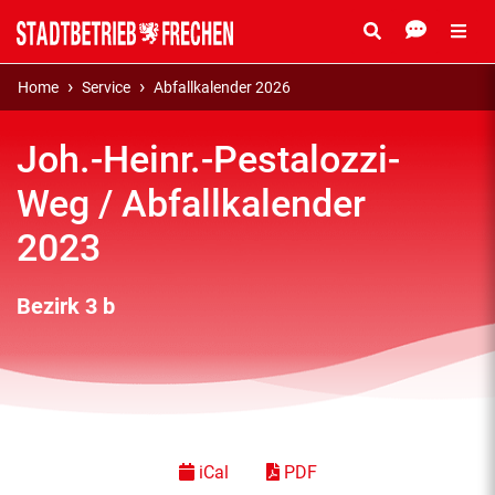
Home
Service
Abfallkalender 2026
Joh.-Heinr.-Pestalozzi-
Weg / Abfallkalender
2023
Bezirk 3 b
iCal
PDF