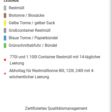
LEGENDE
Restmüll
Biotonne / Biosäcke
Gelbe Tonne / gelber Sack
Großcontainer Restmüll
Blaue Tonne / Papierbündel
Grünschnittabfuhr / Bündel
770l und 1.100l Container Restmüll mit 14-täglicher
■
Leerung
Abholtag für Restmülltonne 80l, 120l, 240l mit 4-
●
wöchentlicher Leerung
Zertifiziertes Qualitäts­management