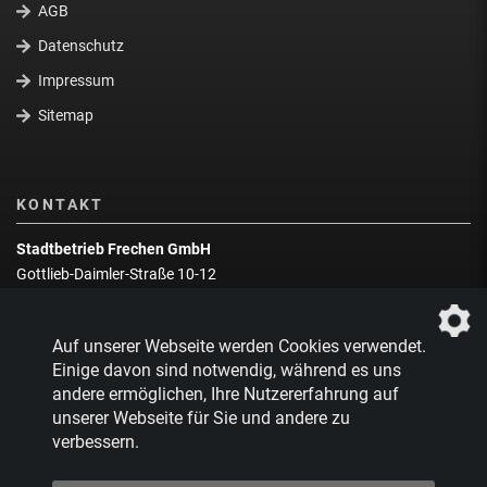
AGB
Datenschutz
Impressum
Sitemap
KONTAKT
Stadtbetrieb Frechen GmbH
Gottlieb-Daimler-Straße 10-12
50226 Frechen
Wegbeschreibung
Auf unserer Webseite werden Cookies verwendet.
Zentrale:
02234 9217-0
Einige davon sind notwendig, während es uns
andere ermöglichen, Ihre Nutzererfahrung auf
Abfallberatung:
02234 9217-17
unserer Webseite für Sie und andere zu
verbessern.