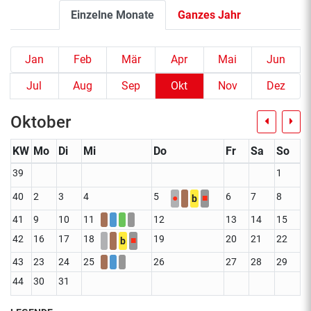
Einzelne Monate
Ganzes Jahr
Jan
Feb
Mär
Apr
Mai
Jun
Jul
Aug
Sep
Okt
Nov
Dez
Oktober
KW
Mo
Di
Mi
Do
Fr
Sa
So
39
1
40
2
3
4
5
6
7
8
●
■
b
41
9
10
11
12
13
14
15
42
16
17
18
19
20
21
22
■
b
43
23
24
25
26
27
28
29
44
30
31