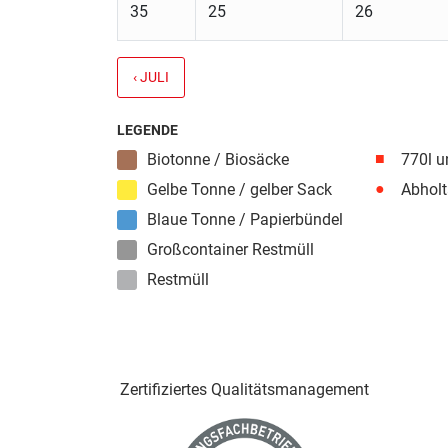
35
25
26
‹ JULI
LEGENDE
■
Biotonne / Biosäcke
770l u
●
Gelbe Tonne / gelber Sack
Abholt
Blaue Tonne / Papierbündel
Großcontainer Restmüll
Restmüll
Zertifiziertes Qualitäts­management