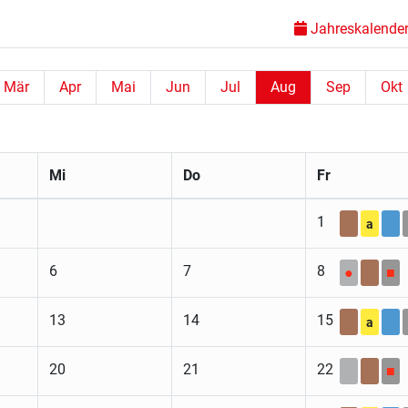
Jahreskalender 
Mär
Apr
Mai
Jun
Jul
Aug
Sep
Okt
Mi
Do
Fr
1
a
6
7
8
●
■
13
14
15
a
20
21
22
■