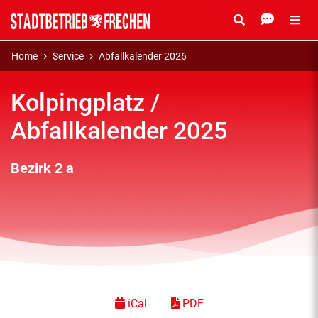
Home
Service
Abfallkalender 2026
Kolpingplatz /
Abfallkalender 2025
Bezirk 2 a
iCal
PDF