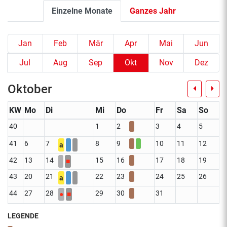
Einzelne Monate
Ganzes Jahr
Jan
Feb
Mär
Apr
Mai
Jun
Jul
Aug
Sep
Okt
Nov
Dez
Oktober
KW
Mo
Di
Mi
Do
Fr
Sa
So
40
1
2
3
4
5
41
6
7
8
9
10
11
12
a
42
13
14
15
16
17
18
19
■
43
20
21
22
23
24
25
26
a
44
27
28
29
30
31
●
■
LEGENDE