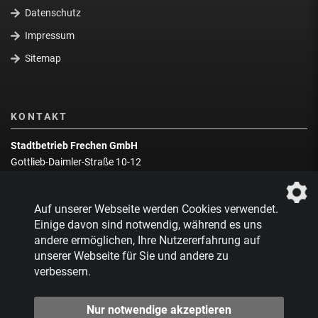
Datenschutz
Impressum
Sitemap
KONTAKT
Stadtbetrieb Frechen GmbH
Gottlieb-Daimler-Straße 10-12
50226 Frechen
Wegbeschreibung
Auf unserer Webseite werden Cookies verwendet.
Zentrale:
02234 9217-0
Einige davon sind notwendig, während es uns
andere ermöglichen, Ihre Nutzererfahrung auf
Abfallberatung:
02234 9217-17
unserer Webseite für Sie und andere zu
verbessern.
Nur notwendige akzeptieren