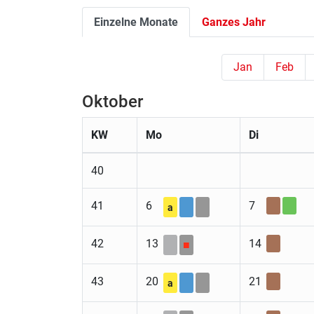
Einzelne Monate
Ganzes Jahr
Jan
Feb
Oktober
KW
Mo
Di
40
41
6
7
a
42
13
14
■
43
20
21
a