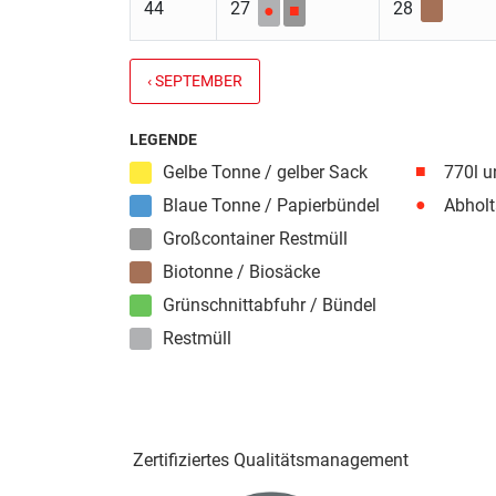
44
27
28
●
■
‹ SEPTEMBER
LEGENDE
■
Gelbe Tonne / gelber Sack
770l u
●
Blaue Tonne / Papierbündel
Abholt
Großcontainer Restmüll
Biotonne / Biosäcke
Grünschnittabfuhr / Bündel
Restmüll
Zertifiziertes Qualitäts­management