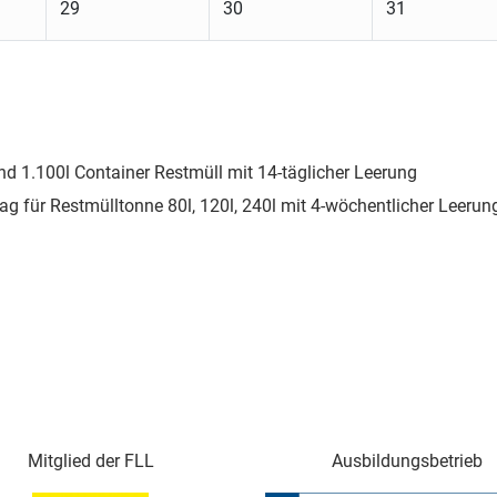
29
30
31
nd 1.100l Container Restmüll mit 14-täglicher Leerung
ag für Restmülltonne 80l, 120l, 240l mit 4-wöchentlicher Leerun
Mitglied der FLL
Ausbildungsbetrieb