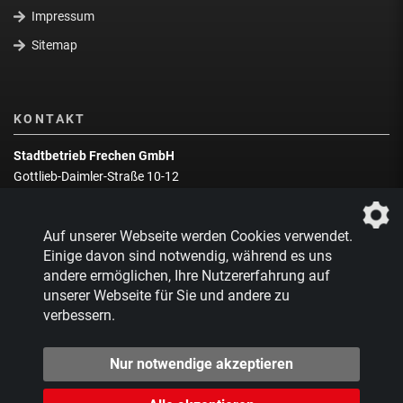
Impressum
Sitemap
KONTAKT
Stadtbetrieb Frechen GmbH
Gottlieb-Daimler-Straße 10-12
50226 Frechen
Wegbeschreibung
Auf unserer Webseite werden Cookies verwendet.
Zentrale:
02234 9217-0
Einige davon sind notwendig, während es uns
andere ermöglichen, Ihre Nutzererfahrung auf
Abfallberatung:
02234 9217-17
unserer Webseite für Sie und andere zu
verbessern.
Nur notwendige akzeptieren