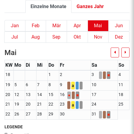
Einzelne Monate
Ganzes Jahr
Jan
Feb
Mär
Apr
Mai
Jun
Jul
Aug
Sep
Okt
Nov
Dez
Mai
KW
Mo
Di
Mi
Do
Fr
Sa
So
18
1
2
3
4
■
19
5
6
7
8
9
10
11
a
20
12
13
14
15
16
17
18
●
■
21
19
20
21
22
23
24
25
a
22
26
27
28
29
30
31
■
LEGENDE