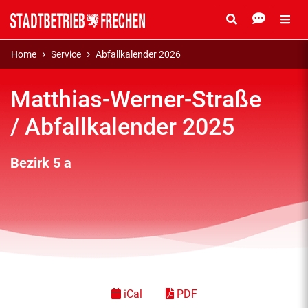
Home
Service
Abfallkalender 2026
Matthias-Werner-Straße
/ Abfallkalender 2025
Bezirk 5 a
iCal
PDF