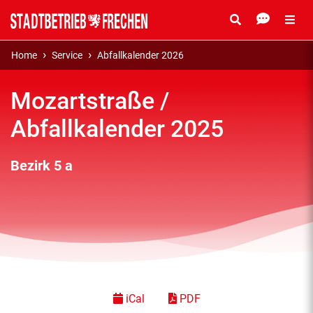
Home
Service
Abfallkalender 2026
Mozartstraße /
Abfallkalender 2025
Bezirk 5 a
iCal
PDF