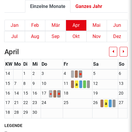
Einzelne Monate
Ganzes Jahr
Jan
Feb
Mär
Apr
Mai
Jun
Jul
Aug
Sep
Okt
Nov
Dez
April
KW
Mo
Di
Mi
Do
Fr
Sa
So
14
1
2
3
4
5
6
■
15
7
8
9
10
11
12
13
a
16
14
15
16
17
18
19
20
●
■
17
21
22
23
24
25
26
27
a
18
28
29
30
LEGENDE