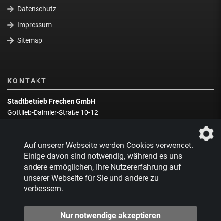
Datenschutz
Impressum
Sitemap
KONTAKT
Stadtbetrieb Frechen GmbH
Gottlieb-Daimler-Straße 10-12
50226 Frechen
Wegbeschreibung
Auf unserer Webseite werden Cookies verwendet.
Zentrale:
02234 9217-0
Einige davon sind notwendig, während es uns
andere ermöglichen, Ihre Nutzererfahrung auf
Abfallberatung:
02234 9217-17
unserer Webseite für Sie und andere zu
verbessern.
Nur notwendige akzeptieren