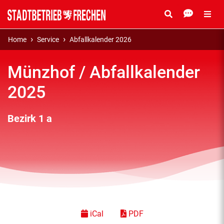
Home
Service
Abfallkalender 2026
Münzhof / Abfallkalender
2025
Bezirk 1 a
iCal
PDF