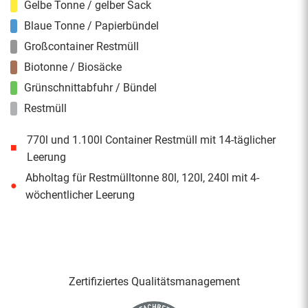
Gelbe Tonne / gelber Sack
Blaue Tonne / Papierbündel
Großcontainer Restmüll
Biotonne / Biosäcke
Grünschnittabfuhr / Bündel
Restmüll
770l und 1.100l Container Restmüll mit 14-täglicher
■
Leerung
Abholtag für Restmülltonne 80l, 120l, 240l mit 4-
●
wöchentlicher Leerung
Zertifiziertes Qualitäts­management