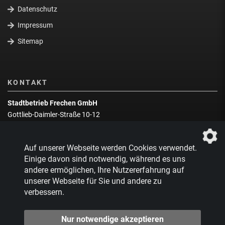
Datenschutz
Impressum
Sitemap
KONTAKT
Stadtbetrieb Frechen GmbH
Gottlieb-Daimler-Straße 10-12
50226 Frechen
Wegbeschreibung
Auf unserer Webseite werden Cookies verwendet.
Zentrale:
02234 9217-0
Einige davon sind notwendig, während es uns
andere ermöglichen, Ihre Nutzererfahrung auf
Abfallberatung:
02234 9217-17
unserer Webseite für Sie und andere zu
verbessern.
Nur notwendige akzeptieren