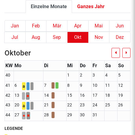
Einzelne Monate
Ganzes Jahr
Jan
Feb
Mär
Apr
Mai
Jun
Jul
Aug
Sep
Okt
Nov
Dez
Oktober
KW
Mo
Di
Mi
Do
Fr
Sa
So
40
1
2
3
4
5
41
6
7
8
9
10
11
12
a
42
13
14
15
16
17
18
19
■
43
20
21
22
23
24
25
26
a
44
27
28
29
30
31
●
■
LEGENDE