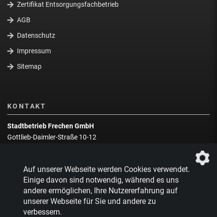
Zertifikat Entsorgungsfachbetrieb
AGB
Datenschutz
Impressum
Sitemap
KONTAKT
Stadtbetrieb Frechen GmbH
Gottlieb-Daimler-Straße 10-12
50226 Frechen
Wegbeschreibung
Auf unserer Webseite werden Cookies verwendet.
Zentrale:
02234 9217-0
Einige davon sind notwendig, während es uns
andere ermöglichen, Ihre Nutzererfahrung auf
Abfallberatung:
02234 9217-17
unserer Webseite für Sie und andere zu
verbessern.