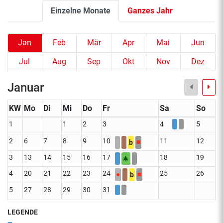
Einzelne Monate
Ganzes Jahr
Jan
Feb
Mär
Apr
Mai
Jun
Jul
Aug
Sep
Okt
Nov
Dez
Januar
KW
Mo
Di
Mi
Do
Fr
Sa
So
1
1
2
3
4
5
2
6
7
8
9
10
11
12
■
b
3
13
14
15
16
17
18
19
🎄
4
20
21
22
23
24
25
26
●
■
b
5
27
28
29
30
31
LEGENDE