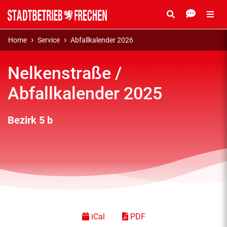
Home
Service
Abfallkalender 2026
Nelkenstraße /
Abfallkalender 2025
Bezirk 5 b
iCal
PDF