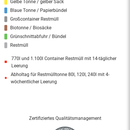
Gelbe Tonne / gelber Sack
Blaue Tonne / Papierbündel
Großcontainer Restmüll
Biotonne / Biosäcke
Grünschnittabfuhr / Bündel
Restmüll
770l und 1.100l Container Restmüll mit 14-täglicher
■
Leerung
Abholtag für Restmülltonne 80l, 120l, 240l mit 4-
●
wöchentlicher Leerung
Zertifiziertes Qualitäts­management