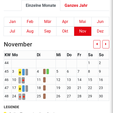
Einzelne Monate
Ganzes Jahr
Jan
Feb
Mär
Apr
Mai
Jun
Jul
Aug
Sep
Okt
Nov
Dez
November
KW
Mo
Di
Mi
Do
Fr
Sa
So
44
1
2
45
3
4
5
6
7
8
9
a
46
10
11
12
13
14
15
16
■
47
17
18
19
20
21
22
23
a
48
24
25
26
27
28
29
30
●
■
LEGENDE