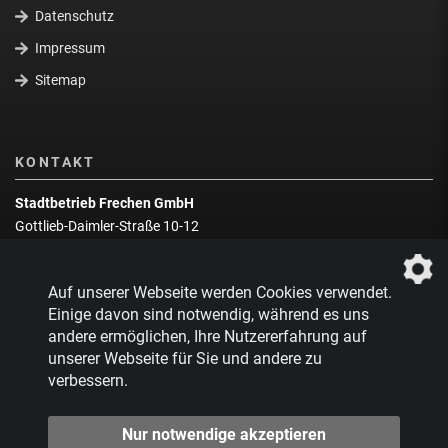
Datenschutz
Impressum
Sitemap
KONTAKT
Stadtbetrieb Frechen GmbH
Gottlieb-Daimler-Straße 10-12
50226 Frechen
Wegbeschreibung
Auf unserer Webseite werden Cookies verwendet.
Zentrale:
02234 9217-0
Einige davon sind notwendig, während es uns
andere ermöglichen, Ihre Nutzererfahrung auf
Abfallberatung:
02234 9217-17
unserer Webseite für Sie und andere zu
verbessern.
Nur notwendige akzeptieren