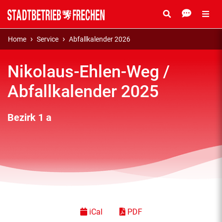
Home
Service
Abfallkalender 2026
Nikolaus-Ehlen-Weg /
Abfallkalender 2025
Bezirk 1 a
iCal
PDF