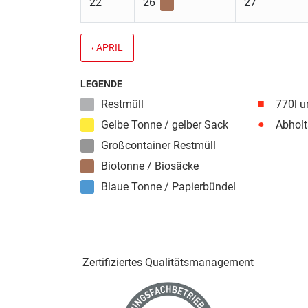
22
26
27
‹ APRIL
LEGENDE
■
Restmüll
770l u
●
Gelbe Tonne / gelber Sack
Abholt
Großcontainer Restmüll
Biotonne / Biosäcke
Blaue Tonne / Papierbündel
Zertifiziertes Qualitäts­management