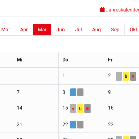
Jahreskalender 
Mär
Apr
Mai
Jun
Jul
Aug
Sep
Okt
Mi
Do
Fr
1
2
■
b
7
8
9
14
15
16
●
■
b
21
22
23