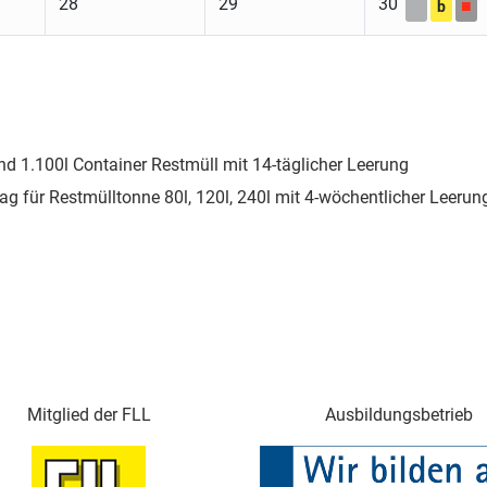
28
29
30
■
b
nd 1.100l Container Restmüll mit 14-täglicher Leerung
ag für Restmülltonne 80l, 120l, 240l mit 4-wöchentlicher Leerun
Mitglied der FLL
Ausbildungsbetrieb