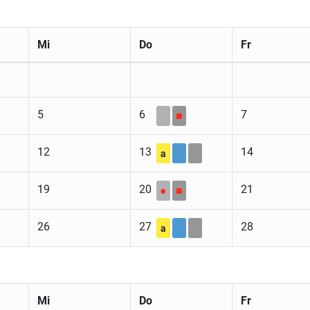
Mi
Do
Fr
5
6
7
■
12
13
14
a
19
20
21
●
■
26
27
28
a
Mi
Do
Fr