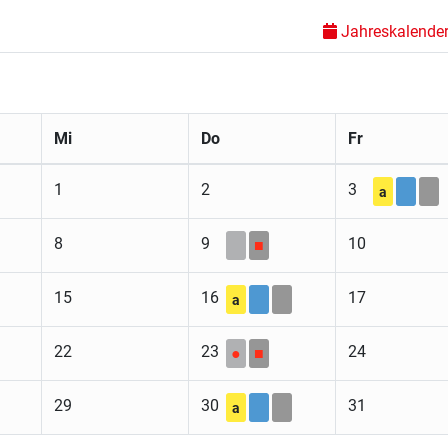
Jahreskalender 
Mi
Do
Fr
1
2
3
a
8
9
10
■
15
16
17
a
22
23
24
●
■
29
30
31
a