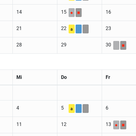
14
15
16
●
■
21
22
23
a
28
29
30
■
Mi
Do
Fr
4
5
6
a
11
12
13
●
■