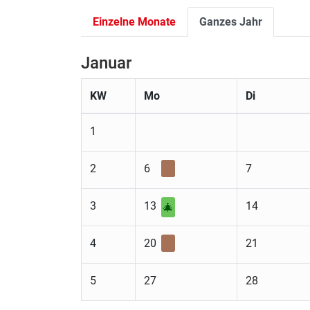
Einzelne Monate
Ganzes Jahr
Januar
KW
Mo
Di
1
2
6
7
3
13
14
🎄
4
20
21
5
27
28