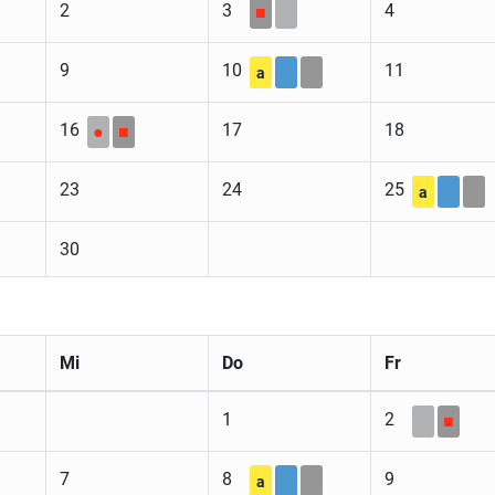
2
3
4
■
9
10
11
a
16
17
18
●
■
23
24
25
a
30
Mi
Do
Fr
1
2
■
7
8
9
a