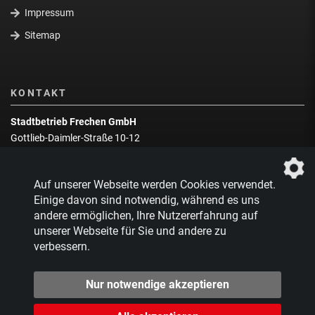
Impressum
Sitemap
KONTAKT
Stadtbetrieb Frechen GmbH
Gottlieb-Daimler-Straße 10-12
50226 Frechen
Wegbeschreibung
Auf unserer Webseite werden Cookies verwendet.
Zentrale:
02234 9217-0
Einige davon sind notwendig, während es uns
andere ermöglichen, Ihre Nutzererfahrung auf
Abfallberatung:
02234 9217-17
unserer Webseite für Sie und andere zu
verbessern.
Nur notwendige akzeptieren