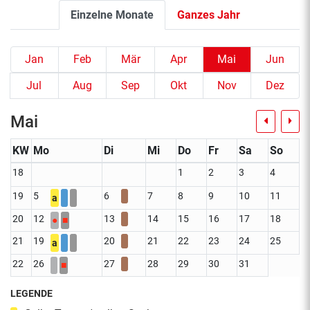
Einzelne Monate
Ganzes Jahr
Jan
Feb
Mär
Apr
Mai
Jun
Jul
Aug
Sep
Okt
Nov
Dez
Mai
KW
Mo
Di
Mi
Do
Fr
Sa
So
18
1
2
3
4
19
5
6
7
8
9
10
11
a
20
12
13
14
15
16
17
18
●
■
21
19
20
21
22
23
24
25
a
22
26
27
28
29
30
31
■
LEGENDE