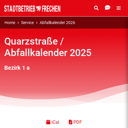
Home
Service
Abfallkalender 2026
Quarzstraße /
Abfallkalender 2025
Bezirk 1 a
iCal
PDF