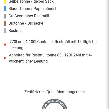
Gelbe Tonne / gelber Sack
Blaue Tonne / Papierbündel
Großcontainer Restmüll
Biotonne / Biosäcke
Restmüll
770l und 1.100l Container Restmüll mit 14-täglicher
■
Leerung
Abholtag für Restmülltonne 80l, 120l, 240l mit 4-
●
wöchentlicher Leerung
Zertifiziertes Qualitäts­management