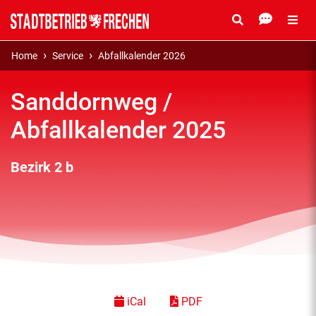
Home
Service
Abfallkalender 2026
Sanddornweg /
Abfallkalender 2025
Bezirk 2 b
iCal
PDF