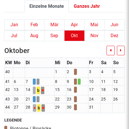
Einzelne Monate
Ganzes Jahr
Jan
Feb
Mär
Apr
Mai
Jun
Jul
Aug
Sep
Okt
Nov
Dez
Oktober
KW
Mo
Di
Mi
Do
Fr
Sa
So
40
1
2
3
4
5
41
6
7
8
9
10
11
12
42
13
14
15
16
17
18
19
■
b
43
20
21
22
23
24
25
26
44
27
28
29
30
31
●
■
b
LEGENDE
Biotonne / Biosäcke