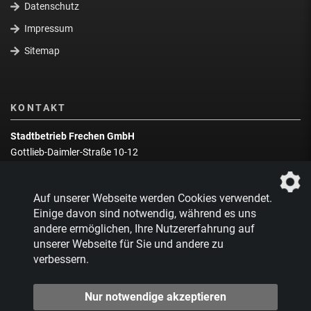
Datenschutz
Impressum
Sitemap
KONTAKT
Stadtbetrieb Frechen GmbH
Gottlieb-Daimler-Straße 10-12
50226 Frechen
Wegbeschreibung
Auf unserer Webseite werden Cookies verwendet.
Zentrale:
02234 9217-0
Einige davon sind notwendig, während es uns
andere ermöglichen, Ihre Nutzererfahrung auf
Abfallberatung:
02234 9217-17
unserer Webseite für Sie und andere zu
verbessern.
Nur notwendige akzeptieren