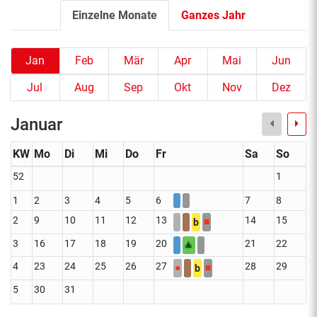
Einzelne Monate
Ganzes Jahr
Jan
Feb
Mär
Apr
Mai
Jun
Jul
Aug
Sep
Okt
Nov
Dez
Januar
KW
Mo
Di
Mi
Do
Fr
Sa
So
52
1
1
2
3
4
5
6
7
8
2
9
10
11
12
13
14
15
■
b
3
16
17
18
19
20
21
22
🎄
4
23
24
25
26
27
28
29
●
■
b
5
30
31