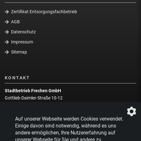
Zertifikat Entsorgungsfachbetrieb
AGB
Datenschutz
Impressum
Sitemap
KONTAKT
Stadtbetrieb Frechen GmbH
Gottlieb-Daimler-Straße 10-12
50226 Frechen
Wegbeschreibung
Auf unserer Webseite werden Cookies verwendet.
Zentrale:
02234 9217-0
Einige davon sind notwendig, während es uns
andere ermöglichen, Ihre Nutzererfahrung auf
Abfallberatung:
02234 9217-17
unserer Webseite für Sie und andere zu