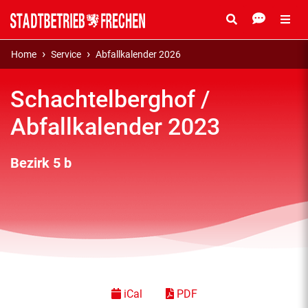
Home
Service
Abfallkalender 2026
Schachtelberghof /
Abfallkalender 2023
Bezirk 5 b
iCal
PDF