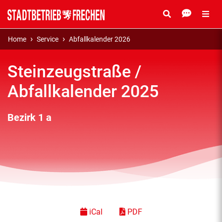
Home
Service
Abfallkalender 2026
Steinzeugstraße /
Abfallkalender 2025
Bezirk 1 a
iCal
PDF