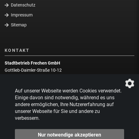
Datenschutz
Impressum
Sitemap
KONTAKT
Stadtbetrieb Frechen GmbH
Gottlieb-Daimler-Straße 10-12
50226 Frechen
Wegbeschreibung
Auf unserer Webseite werden Cookies verwendet.
Zentrale:
02234 9217-0
Einige davon sind notwendig, während es uns
andere ermöglichen, Ihre Nutzererfahrung auf
Abfallberatung:
02234 9217-17
unserer Webseite für Sie und andere zu
verbessern.
Nur notwendige akzeptieren