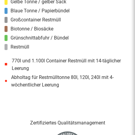
Gelbe Tonne / gelber Sack
Blaue Tonne / Papierbündel
Großcontainer Restmüll
Biotonne / Biosäcke
Grünschnittabfuhr / Bündel
Restmüll
770l und 1.100l Container Restmüll mit 14-täglicher
■
Leerung
Abholtag für Restmülltonne 80l, 120l, 240l mit 4-
●
wöchentlicher Leerung
Zertifiziertes Qualitäts­management