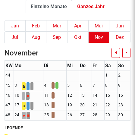
Einzelne Monate
Ganzes Jahr
Jan
Feb
Mär
Apr
Mai
Jun
Jul
Aug
Sep
Okt
Nov
Dez
November
KW
Mo
Di
Mi
Do
Fr
Sa
So
44
1
2
45
3
4
5
6
7
8
9
a
46
10
11
12
13
14
15
16
■
47
17
18
19
20
21
22
23
a
48
24
25
26
27
28
29
30
●
■
LEGENDE