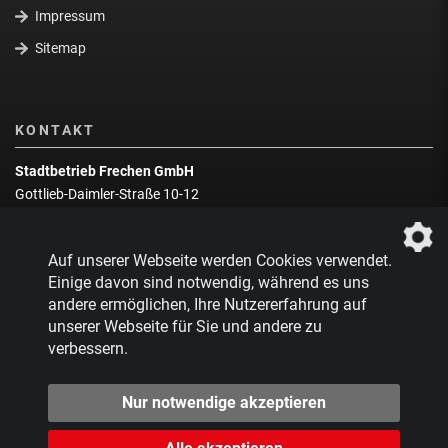
Impressum
Sitemap
KONTAKT
Stadtbetrieb Frechen GmbH
Gottlieb-Daimler-Straße 10-12
50226 Frechen
Wegbeschreibung
Auf unserer Webseite werden Cookies verwendet.
Zentrale:
02234 9217-0
Einige davon sind notwendig, während es uns
andere ermöglichen, Ihre Nutzererfahrung auf
Abfallberatung:
02234 9217-17
unserer Webseite für Sie und andere zu
verbessern.
Nur notwendige akzeptieren