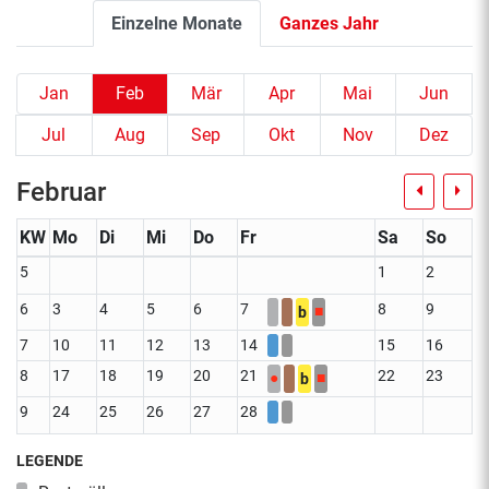
Einzelne Monate
Ganzes Jahr
Jan
Feb
Mär
Apr
Mai
Jun
Jul
Aug
Sep
Okt
Nov
Dez
Februar
KW
Mo
Di
Mi
Do
Fr
Sa
So
5
1
2
6
3
4
5
6
7
8
9
■
b
7
10
11
12
13
14
15
16
8
17
18
19
20
21
22
23
●
■
b
9
24
25
26
27
28
LEGENDE