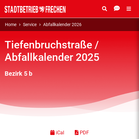
Home
Service
Abfallkalender 2026
Tiefenbruchstraße /
Abfallkalender 2025
Bezirk 5 b
iCal
PDF