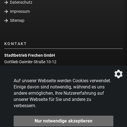
Datenschutz
Impressum
Sitemap
KONTAKT
Stadtbetrieb Frechen GmbH
Gottlieb-Daimler-Straße 10-12
50226 Frechen
Wegbeschreibung
Auf unserer Webseite werden Cookies verwendet.
Zentrale:
02234 9217-0
Einige davon sind notwendig, während es uns
andere ermöglichen, Ihre Nutzererfahrung auf
Abfallberatung:
02234 9217-17
unserer Webseite für Sie und andere zu
verbessern.
Nur notwendige akzeptieren