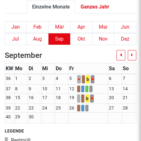
Einzelne Monate
Ganzes Jahr
Jan
Feb
Mär
Apr
Mai
Jun
Jul
Aug
Sep
Okt
Nov
Dez
September
KW
Mo
Di
Mi
Do
Fr
Sa
So
36
1
2
3
4
5
6
7
●
■
b
37
8
9
10
11
12
13
14
38
15
16
17
18
19
20
21
■
b
39
22
23
24
25
26
27
28
40
29
30
LEGENDE
Restmüll