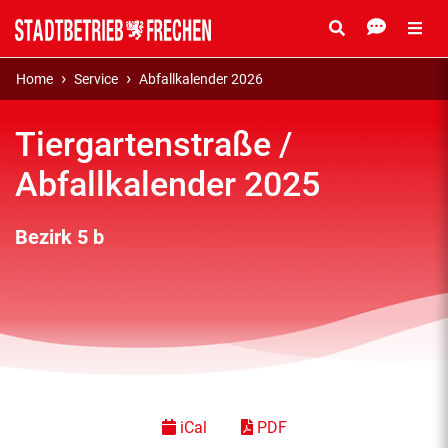
Home
Service
Abfallkalender 2026
Tiergartenstraße /
Abfallkalender 2025
Bezirk 5 b
iCal
PDF