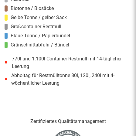
Biotonne / Biosäcke
Gelbe Tonne / gelber Sack
Großcontainer Restmüll
Blaue Tonne / Papierbündel
Grünschnittabfuhr / Bündel
770l und 1.100l Container Restmüll mit 14-täglicher
■
Leerung
Abholtag für Restmülltonne 80l, 120l, 240l mit 4-
●
wöchentlicher Leerung
Zertifiziertes Qualitäts­management