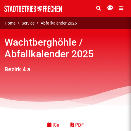
Home
Service
Abfallkalender 2026
Wachtberghöhle /
Abfallkalender 2025
Bezirk 4 a
iCal
PDF