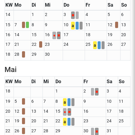
KW
Mo
Di
Mi
Do
Fr
Sa
So
14
1
2
3
4
5
6
■
15
7
8
9
10
11
12
13
a
16
14
15
16
17
18
19
20
●
■
17
21
22
23
24
25
26
27
a
18
28
29
30
Mai
KW
Mo
Di
Mi
Do
Fr
Sa
So
18
1
2
3
4
■
19
5
6
7
8
9
10
11
a
20
12
13
14
15
16
17
18
●
■
21
19
20
21
22
23
24
25
a
22
26
27
28
29
30
31
■