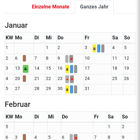
Einzelne Monate
Ganzes Jahr
Januar
KW
Mo
Di
Mi
Do
Fr
Sa
So
1
1
2
3
4
5
a
2
6
7
8
9
10
11
12
■
3
13
14
15
16
17
18
19
🎄
a
4
20
21
22
23
24
25
26
●
■
5
27
28
29
30
31
a
Februar
KW
Mo
Di
Mi
Do
Fr
Sa
So
5
1
2
6
3
4
5
6
7
8
9
■