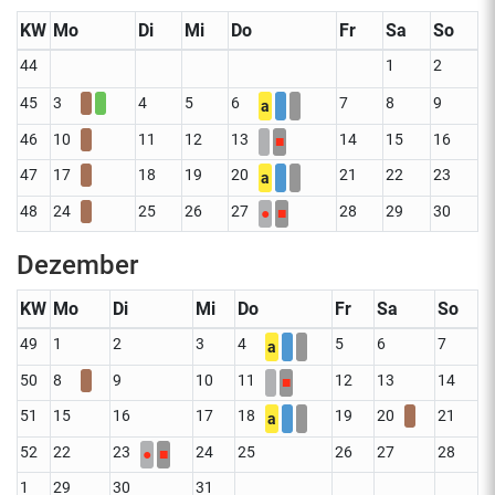
KW
Mo
Di
Mi
Do
Fr
Sa
So
44
1
2
45
3
4
5
6
7
8
9
a
46
10
11
12
13
14
15
16
■
47
17
18
19
20
21
22
23
a
48
24
25
26
27
28
29
30
●
■
Dezember
KW
Mo
Di
Mi
Do
Fr
Sa
So
49
1
2
3
4
5
6
7
a
50
8
9
10
11
12
13
14
■
51
15
16
17
18
19
20
21
a
52
22
23
24
25
26
27
28
●
■
1
29
30
31