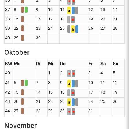
36
1
2
3
4
5
6
7
●
■
37
8
9
10
11
12
13
14
a
38
15
16
17
18
19
20
21
■
39
22
23
24
25
26
27
28
a
40
29
30
Oktober
KW
Mo
Di
Mi
Do
Fr
Sa
So
40
1
2
3
4
5
●
■
41
6
7
8
9
10
11
12
a
42
13
14
15
16
17
18
19
■
43
20
21
22
23
24
25
26
a
44
27
28
29
30
31
●
■
November