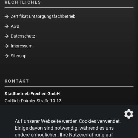
RECHTLICHES
Zertifikat Entsorgungsfachbetrieb
AGB
Datenschutz
Impressum
Sitemap
KONTAKT
Stadtbetrieb Frechen GmbH
Gottlieb-Daimler-Straße 10-12
50226 Frechen
Wegbeschreibung
Auf unserer Webseite werden Cookies verwendet.
Zentrale:
02234 9217-0
Einige davon sind notwendig, während es uns
andere ermöglichen, Ihre Nutzererfahrung auf
Abfallberatung:
02234 9217-17