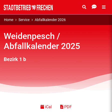
Home
Service
Abfallkalender 2026
Weidenpesch /
Abfallkalender 2025
Bezirk 1 b
iCal
PDF