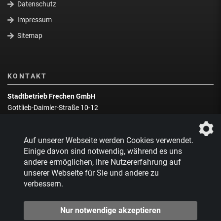
Datenschutz
Impressum
Sitemap
KONTAKT
Stadtbetrieb Frechen GmbH
Gottlieb-Daimler-Straße 10-12
50226 Frechen
Wegbeschreibung
Auf unserer Webseite werden Cookies verwendet.
Zentrale:
02234 9217-0
Einige davon sind notwendig, während es uns
andere ermöglichen, Ihre Nutzererfahrung auf
Abfallberatung:
02234 9217-17
unserer Webseite für Sie und andere zu
verbessern.
Nur notwendige akzeptieren