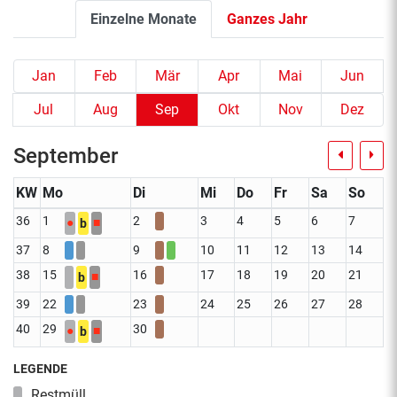
Einzelne Monate
Ganzes Jahr
Jan
Feb
Mär
Apr
Mai
Jun
Jul
Aug
Sep
Okt
Nov
Dez
September
KW
Mo
Di
Mi
Do
Fr
Sa
So
36
1
2
3
4
5
6
7
●
■
b
37
8
9
10
11
12
13
14
38
15
16
17
18
19
20
21
■
b
39
22
23
24
25
26
27
28
40
29
30
●
■
b
LEGENDE
Restmüll