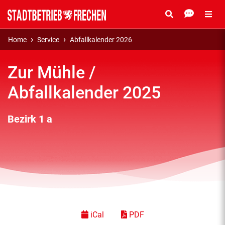
Home
Service
Abfallkalender 2026
Zur Mühle /
Abfallkalender 2025
Bezirk 1 a
iCal
PDF