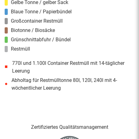
Gelbe Tonne / gelber Sack
Blaue Tonne / Papierbündel
Großcontainer Restmüll
Biotonne / Biosäcke
Grünschnittabfuhr / Bündel
Restmüll
770l und 1.100l Container Restmüll mit 14-täglicher
■
Leerung
Abholtag für Restmülltonne 80l, 120l, 240l mit 4-
●
wöchentlicher Leerung
Zertifiziertes Qualitäts­management