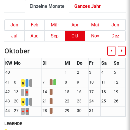
Einzelne Monate
Ganzes Jahr
Jan
Feb
Mär
Apr
Mai
Jun
Jul
Aug
Sep
Okt
Nov
Dez
Oktober
KW
Mo
Di
Mi
Do
Fr
Sa
So
40
1
2
3
4
5
41
6
7
8
9
10
11
12
a
42
13
14
15
16
17
18
19
■
43
20
21
22
23
24
25
26
a
44
27
28
29
30
31
●
■
LEGENDE