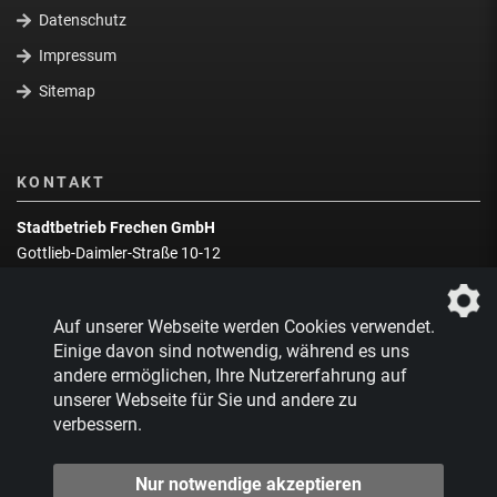
Datenschutz
Impressum
Sitemap
KONTAKT
Stadtbetrieb Frechen GmbH
Gottlieb-Daimler-Straße 10-12
50226 Frechen
Wegbeschreibung
Auf unserer Webseite werden Cookies verwendet.
Zentrale:
02234 9217-0
Einige davon sind notwendig, während es uns
andere ermöglichen, Ihre Nutzererfahrung auf
Abfallberatung:
02234 9217-17
unserer Webseite für Sie und andere zu
verbessern.
Nur notwendige akzeptieren